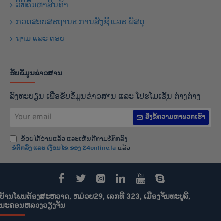
ວິທີຄົ້ນຫາສິນຄ້າ
ກວດສອບສະຖານະ ການສັງຊື້ ແລະ ພັສດຸ
ຖາມ ແລະ ຕອບ
ຮັບຂໍ້ມູນຂ່າວສານ
ລົງທະບຽນ ເພື່ອຮັບຂໍ້ມູນຂ່າວສານ ແລະ ໂປຮໂມເຊັນ ຕ່າງຕ່າງ
Your
ສົ່ງຂໍ້ຄວາມຫາພວກເຮົາ
email
ຂ້ອຍໄດ້ອ່ານແລ້ວ ແລະເຫັນດີຕາມຂໍ້ຕົກລົງ
ຂໍຕົກລົງ ແລະ ເງືອນໄຂ ຂອງ 24online.la
ແລ້ວ
ບ້ານໂພນຕ້ອງສະຫວາດ, ຫມ່ວຍ29, ເລກທີ 323, ເມືອງຈັນທະບູລີ,
ນະຄອນຫລວງວຽງຈັນ