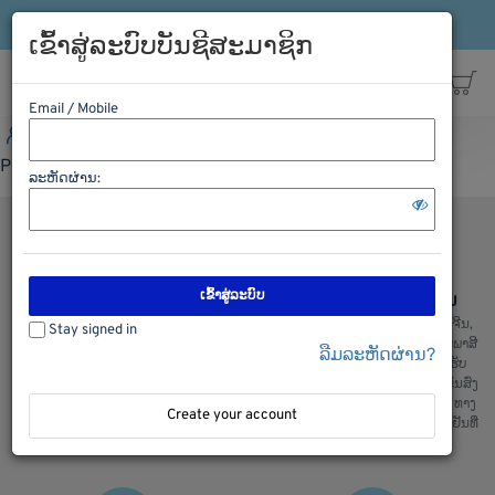
ເຂົ້າລະບົບ
ລົງທະບຽນ
ສາຍດ່ວນ: 021-563198
ເຂົ້າສູ່ລະບົບບັນຊີສະມາຊິກ
Email / Mobile
ເຂົ້າລະບົບ
ລົງທະບຽນ
ສາຍດ່ວນ: 021-563198
Please Login first
ລະຫັດຜ່ານ:
ເຂົ້າສູ່ລະບົບ
ຊອບປີ້ງຢ່າງປອດໄພ
ການຂົນສົ່ງ ຈີນ ລາວ ຈີນ
ພວກເຮົາມີລະບົບການຮັກສາຄວາມປອດ
ບໍລິການຂົນສົ່ງ ຈີນ ລາວ ແລະ ລາວຈີນ,
Stay signed in
ໄພໃນການເກັບຮັກສາຂໍ້ມູນ ແລະ ສັງຊື້
ຂົນສົ່ງ ໄທ ລາວ ແລະ ລາວ ໄທ, ເຄັຍພາສີ
ລືມລະຫັດຜ່ານ?
ຂອງລູກຄ້າ, ຫມັ້ນໃຈໃນການສັງຊື້ ແລະ
ແລ່ນຫນັງສື ຊິ້ບປີ້ງ ພ້ອມທັງມີລົດ ຮັບ
ໄດ້ ຮັບເຄື່ອງແນ່ນອນ
ເຄື່ອງຈາກຫນ້າໂຮງງານ ສະເພາະ ຂົນສົ່ງ
ທງຈີນ : ພວກເຮົາມີ ຂົນສົ່ງ ທາງລົດ, ທາງ
Create your account
ເຮື່ອ, ທາງລົດໄຟ ແລະ ຂົນສົ່ງເຄື່ອງເຢັນທີ່
ສ່າງຄຸນມີ້ງ