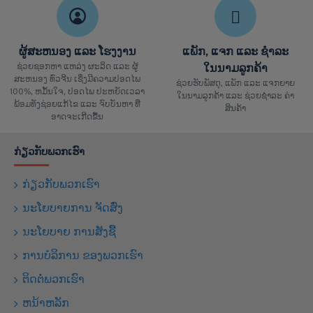
ຜູ້ສະຫນອງ ແລະ ໂຮງງານ
ແພັກ, ແຈກ ແລະ ຊຳລະ
ຊ່ວຍຊອກຫາ ແຫລ່ງ ຜະລິດ ແລະ ຜູ້
ໃນນາມລູກຄ້າ
ສະຫນອງ ທົ່ວຈີນ ເຊິ່ງມີຄວາມປອດໄພ
ຊ່ວຍຮັບພັສດຸ, ແພັກ ແລະ ແຈກຍາຍ
100%, ຫມັ້ນໃຈ, ປອດໄພ ປະຫຍັດເວລາ
ໃນນາມລູກຄ້າ ແລະ ຊ່ວຍຊຳລະ ຄ່າ
ພ້ອມທັງຊ່ອຍແກ້ໄຂ ແລະ ຈົບບັນຫາ ທີ່
ສິນຄ້າ
ອາດຈະເກີດຂື້ນ
ກ່ຽວກັບພວກເຮົາ
ກ່ຽວກັບພວກເຮົາ
ນະໂຍບາຍການ ຈັດສົ່ງ
ນະໂຍບາຍ ການສັງຊື້
ການບໍລິການ ຂອງພວກເຮົາ
ຕິດຕໍ່ພວກເຮົາ
ຫນ້າຫລັກ