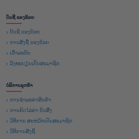
ບັນຊີ ຂອງຂ້ອຍ
ບັນຊີ ຂອງຂ້ອຍ
ການສັງຊື້ ຂອງຂ້ອຍ
ເຂົ້າລະບົບ
ລົງທະບຽນເປັນສະມາຊິກ
ບໍລິການລູກຄ້າ
ການຊຳລະຄ່າສິນຄ້າ
ການຄິດໄລ່ຄ່າ ຂົນສົ່ງ
ວິທີການ ສະຫມັກເປັນສະມາຊິກ
ວິທີການສັງຊື່