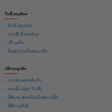
ບັນຊີ ຂອງຂ້ອຍ
ບັນຊີ ຂອງຂ້ອຍ
ການສັງຊື້ ຂອງຂ້ອຍ
ເຂົ້າລະບົບ
ລົງທະບຽນເປັນສະມາຊິກ
ບໍລິການລູກຄ້າ
ການຊຳລະຄ່າສິນຄ້າ
ການຄິດໄລ່ຄ່າ ຂົນສົ່ງ
ວິທີການ ສະຫມັກເປັນສະມາຊິກ
ວິທີການສັງຊື່