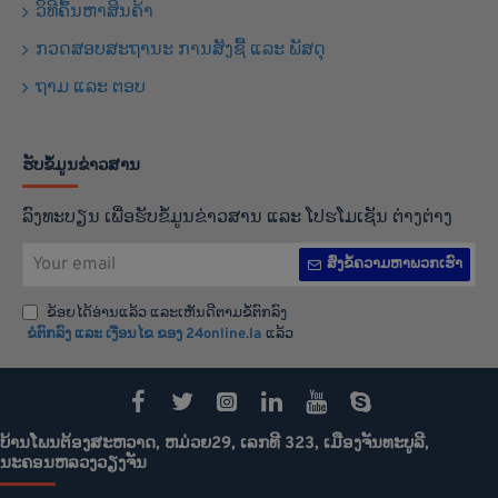
ວິທີຄົ້ນຫາສິນຄ້າ
ກວດສອບສະຖານະ ການສັງຊື້ ແລະ ພັສດຸ
ຖາມ ແລະ ຕອບ
ຮັບຂໍ້ມູນຂ່າວສານ
ລົງທະບຽນ ເພື່ອຮັບຂໍ້ມູນຂ່າວສານ ແລະ ໂປຮໂມເຊັນ ຕ່າງຕ່າງ
Your
ສົ່ງຂໍ້ຄວາມຫາພວກເຮົາ
email
ຂ້ອຍໄດ້ອ່ານແລ້ວ ແລະເຫັນດີຕາມຂໍ້ຕົກລົງ
ຂໍຕົກລົງ ແລະ ເງືອນໄຂ ຂອງ 24online.la
ແລ້ວ
ບ້ານໂພນຕ້ອງສະຫວາດ, ຫມ່ວຍ29, ເລກທີ 323, ເມືອງຈັນທະບູລີ,
ນະຄອນຫລວງວຽງຈັນ