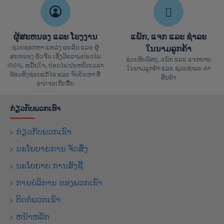
ຜູ້ສະຫນອງ ແລະ ໂຮງງານ
ແພັກ, ແຈກ ແລະ ຊຳລະ
ຊ່ວຍຊອກຫາ ແຫລ່ງ ຜະລິດ ແລະ ຜູ້
ໃນນາມລູກຄ້າ
ສະຫນອງ ທົ່ວຈີນ ເຊິ່ງມີຄວາມປອດໄພ
ຊ່ວຍຮັບພັສດຸ, ແພັກ ແລະ ແຈກຍາຍ
100%, ຫມັ້ນໃຈ, ປອດໄພ ປະຫຍັດເວລາ
ໃນນາມລູກຄ້າ ແລະ ຊ່ວຍຊຳລະ ຄ່າ
ພ້ອມທັງຊ່ອຍແກ້ໄຂ ແລະ ຈົບບັນຫາ ທີ່
ສິນຄ້າ
ອາດຈະເກີດຂື້ນ
ກ່ຽວກັບພວກເຮົາ
ກ່ຽວກັບພວກເຮົາ
ນະໂຍບາຍການ ຈັດສົ່ງ
ນະໂຍບາຍ ການສັງຊື້
ການບໍລິການ ຂອງພວກເຮົາ
ຕິດຕໍ່ພວກເຮົາ
ຫນ້າຫລັກ