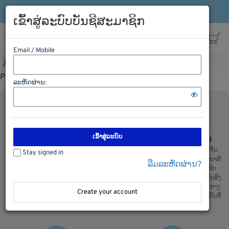
ເຂົ້າລະບົບ
ລົງທະບຽນ
ສາຍດ່ວນ: 021-563198
ເຂົ້າສູ່ລະບົບບັນຊີສະມາຊິກ
Email / Mobile
ເຂົ້າລະບົບ
ລົງທະບຽນ
ສາຍດ່ວນ: 021-563198
Please Login first
ລະຫັດຜ່ານ:
ເຂົ້າສູ່ລະບົບ
ຊອບປີ້ງຢ່າງປອດໄພ
ການຂົນສົ່ງ ຈີນ ລາວ ຈີນ
ພວກເຮົາມີລະບົບການຮັກສາຄວາມປອດ
ບໍລິການຂົນສົ່ງ ຈີນ ລາວ ແລະ ລາວຈີນ,
Stay signed in
ໄພໃນການເກັບຮັກສາຂໍ້ມູນ ແລະ ສັງຊື້
ຂົນສົ່ງ ໄທ ລາວ ແລະ ລາວ ໄທ, ເຄັຍພາສີ
ລືມລະຫັດຜ່ານ?
ຂອງລູກຄ້າ, ຫມັ້ນໃຈໃນການສັງຊື້ ແລະ
ແລ່ນຫນັງສື ຊິ້ບປີ້ງ ພ້ອມທັງມີລົດ ຮັບ
ໄດ້ ຮັບເຄື່ອງແນ່ນອນ
ເຄື່ອງຈາກຫນ້າໂຮງງານ ສະເພາະ ຂົນສົ່ງ
ທງຈີນ : ພວກເຮົາມີ ຂົນສົ່ງ ທາງລົດ, ທາງ
Create your account
ເຮື່ອ, ທາງລົດໄຟ ແລະ ຂົນສົ່ງເຄື່ອງເຢັນທີ່
ສ່າງຄຸນມີ້ງ