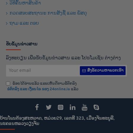
ວິທີຄົ້ນຫາສິນຄ້າ
ກວດສອບສະຖານະ ການສັງຊື້ ແລະ ພັສດຸ
ຖາມ ແລະ ຕອບ
ຮັບຂໍ້ມູນຂ່າວສານ
ລົງທະບຽນ ເພື່ອຮັບຂໍ້ມູນຂ່າວສານ ແລະ ໂປຮໂມເຊັນ ຕ່າງຕ່າງ
Your
ສົ່ງຂໍ້ຄວາມຫາພວກເຮົາ
email
ຂ້ອຍໄດ້ອ່ານແລ້ວ ແລະເຫັນດີຕາມຂໍ້ຕົກລົງ
ຂໍຕົກລົງ ແລະ ເງືອນໄຂ ຂອງ 24online.la
ແລ້ວ
ບ້ານໂພນຕ້ອງສະຫວາດ, ຫມ່ວຍ29, ເລກທີ 323, ເມືອງຈັນທະບູລີ,
ນະຄອນຫລວງວຽງຈັນ