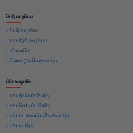
ບັນຊີ ຂອງຂ້ອຍ
ບັນຊີ ຂອງຂ້ອຍ
ການສັງຊື້ ຂອງຂ້ອຍ
ເຂົ້າລະບົບ
ລົງທະບຽນເປັນສະມາຊິກ
ບໍລິການລູກຄ້າ
ການຊຳລະຄ່າສິນຄ້າ
ການຄິດໄລ່ຄ່າ ຂົນສົ່ງ
ວິທີການ ສະຫມັກເປັນສະມາຊິກ
ວິທີການສັງຊື່