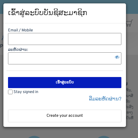
ເຂົ້າລະບົບ
ລົງທະບຽນ
ສາຍດ່ວນ: 021-563198
ເຂົ້າສູ່ລະບົບບັນຊີສະມາຊິກ
Email / Mobile
ເຂົ້າລະບົບ
ລົງທະບຽນ
ສາຍດ່ວນ: 021-563198
Please Login first
ລະຫັດຜ່ານ:
ເຂົ້າສູ່ລະບົບ
ຊອບປີ້ງຢ່າງປອດໄພ
ການຂົນສົ່ງ ຈີນ ລາວ ຈີນ
ພວກເຮົາມີລະບົບການຮັກສາຄວາມປອດ
ບໍລິການຂົນສົ່ງ ຈີນ ລາວ ແລະ ລາວຈີນ,
Stay signed in
ໄພໃນການເກັບຮັກສາຂໍ້ມູນ ແລະ ສັງຊື້
ຂົນສົ່ງ ໄທ ລາວ ແລະ ລາວ ໄທ, ເຄັຍພາສີ
ລືມລະຫັດຜ່ານ?
ຂອງລູກຄ້າ, ຫມັ້ນໃຈໃນການສັງຊື້ ແລະ
ແລ່ນຫນັງສື ຊິ້ບປີ້ງ ພ້ອມທັງມີລົດ ຮັບ
ໄດ້ ຮັບເຄື່ອງແນ່ນອນ
ເຄື່ອງຈາກຫນ້າໂຮງງານ ສະເພາະ ຂົນສົ່ງ
ທງຈີນ : ພວກເຮົາມີ ຂົນສົ່ງ ທາງລົດ, ທາງ
Create your account
ເຮື່ອ, ທາງລົດໄຟ ແລະ ຂົນສົ່ງເຄື່ອງເຢັນທີ່
ສ່າງຄຸນມີ້ງ