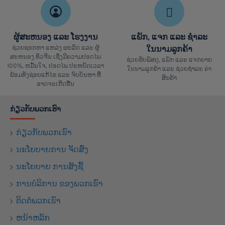
ຜູ້ສະຫນອງ ແລະ ໂຮງງານ
ແພັກ, ແຈກ ແລະ ຊຳລະ
ຊ່ວຍຊອກຫາ ແຫລ່ງ ຜະລິດ ແລະ ຜູ້
ໃນນາມລູກຄ້າ
ສະຫນອງ ທົ່ວຈີນ ເຊິ່ງມີຄວາມປອດໄພ
ຊ່ວຍຮັບພັສດຸ, ແພັກ ແລະ ແຈກຍາຍ
100%, ຫມັ້ນໃຈ, ປອດໄພ ປະຫຍັດເວລາ
ໃນນາມລູກຄ້າ ແລະ ຊ່ວຍຊຳລະ ຄ່າ
ພ້ອມທັງຊ່ອຍແກ້ໄຂ ແລະ ຈົບບັນຫາ ທີ່
ສິນຄ້າ
ອາດຈະເກີດຂື້ນ
ກ່ຽວກັບພວກເຮົາ
ກ່ຽວກັບພວກເຮົາ
ນະໂຍບາຍການ ຈັດສົ່ງ
ນະໂຍບາຍ ການສັງຊື້
ການບໍລິການ ຂອງພວກເຮົາ
ຕິດຕໍ່ພວກເຮົາ
ຫນ້າຫລັກ