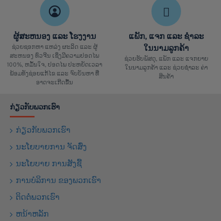
ຜູ້ສະຫນອງ ແລະ ໂຮງງານ
ແພັກ, ແຈກ ແລະ ຊຳລະ
ຊ່ວຍຊອກຫາ ແຫລ່ງ ຜະລິດ ແລະ ຜູ້
ໃນນາມລູກຄ້າ
ສະຫນອງ ທົ່ວຈີນ ເຊິ່ງມີຄວາມປອດໄພ
ຊ່ວຍຮັບພັສດຸ, ແພັກ ແລະ ແຈກຍາຍ
100%, ຫມັ້ນໃຈ, ປອດໄພ ປະຫຍັດເວລາ
ໃນນາມລູກຄ້າ ແລະ ຊ່ວຍຊຳລະ ຄ່າ
ພ້ອມທັງຊ່ອຍແກ້ໄຂ ແລະ ຈົບບັນຫາ ທີ່
ສິນຄ້າ
ອາດຈະເກີດຂື້ນ
ກ່ຽວກັບພວກເຮົາ
ກ່ຽວກັບພວກເຮົາ
ນະໂຍບາຍການ ຈັດສົ່ງ
ນະໂຍບາຍ ການສັງຊື້
ການບໍລິການ ຂອງພວກເຮົາ
ຕິດຕໍ່ພວກເຮົາ
ຫນ້າຫລັກ