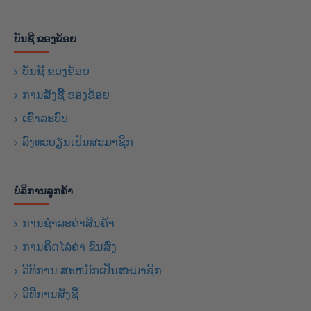
ບັນຊີ ຂອງຂ້ອຍ
ບັນຊີ ຂອງຂ້ອຍ
ການສັງຊື້ ຂອງຂ້ອຍ
ເຂົ້າລະບົບ
ລົງທະບຽນເປັນສະມາຊິກ
ບໍລິການລູກຄ້າ
ການຊຳລະຄ່າສິນຄ້າ
ການຄິດໄລ່ຄ່າ ຂົນສົ່ງ
ວິທີການ ສະຫມັກເປັນສະມາຊິກ
ວິທີການສັງຊື່