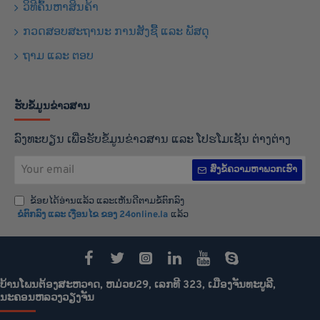
ວິທີຄົ້ນຫາສິນຄ້າ
ກວດສອບສະຖານະ ການສັງຊື້ ແລະ ພັສດຸ
ຖາມ ແລະ ຕອບ
ຮັບຂໍ້ມູນຂ່າວສານ
ລົງທະບຽນ ເພື່ອຮັບຂໍ້ມູນຂ່າວສານ ແລະ ໂປຮໂມເຊັນ ຕ່າງຕ່າງ
Your
ສົ່ງຂໍ້ຄວາມຫາພວກເຮົາ
email
ຂ້ອຍໄດ້ອ່ານແລ້ວ ແລະເຫັນດີຕາມຂໍ້ຕົກລົງ
ຂໍຕົກລົງ ແລະ ເງືອນໄຂ ຂອງ 24online.la
ແລ້ວ
ບ້ານໂພນຕ້ອງສະຫວາດ, ຫມ່ວຍ29, ເລກທີ 323, ເມືອງຈັນທະບູລີ,
ນະຄອນຫລວງວຽງຈັນ