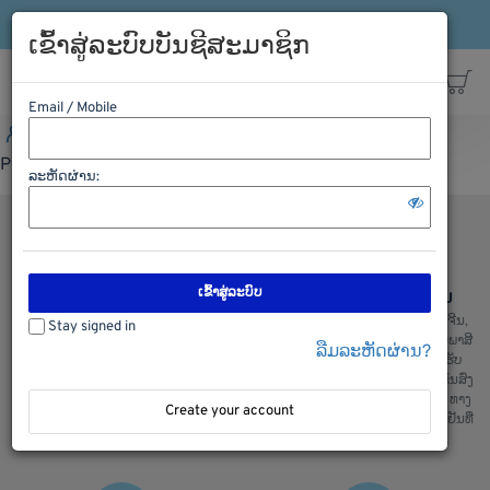
ເຂົ້າລະບົບ
ລົງທະບຽນ
ສາຍດ່ວນ: 021-563198
ເຂົ້າສູ່ລະບົບບັນຊີສະມາຊິກ
Email / Mobile
ເຂົ້າລະບົບ
ລົງທະບຽນ
ສາຍດ່ວນ: 021-563198
Please Login first
ລະຫັດຜ່ານ:
ເຂົ້າສູ່ລະບົບ
ຊອບປີ້ງຢ່າງປອດໄພ
ການຂົນສົ່ງ ຈີນ ລາວ ຈີນ
ພວກເຮົາມີລະບົບການຮັກສາຄວາມປອດ
ບໍລິການຂົນສົ່ງ ຈີນ ລາວ ແລະ ລາວຈີນ,
Stay signed in
ໄພໃນການເກັບຮັກສາຂໍ້ມູນ ແລະ ສັງຊື້
ຂົນສົ່ງ ໄທ ລາວ ແລະ ລາວ ໄທ, ເຄັຍພາສີ
ລືມລະຫັດຜ່ານ?
ຂອງລູກຄ້າ, ຫມັ້ນໃຈໃນການສັງຊື້ ແລະ
ແລ່ນຫນັງສື ຊິ້ບປີ້ງ ພ້ອມທັງມີລົດ ຮັບ
ໄດ້ ຮັບເຄື່ອງແນ່ນອນ
ເຄື່ອງຈາກຫນ້າໂຮງງານ ສະເພາະ ຂົນສົ່ງ
ທງຈີນ : ພວກເຮົາມີ ຂົນສົ່ງ ທາງລົດ, ທາງ
Create your account
ເຮື່ອ, ທາງລົດໄຟ ແລະ ຂົນສົ່ງເຄື່ອງເຢັນທີ່
ສ່າງຄຸນມີ້ງ