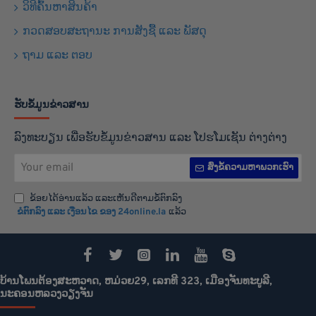
ວິທີຄົ້ນຫາສິນຄ້າ
ກວດສອບສະຖານະ ການສັງຊື້ ແລະ ພັສດຸ
ຖາມ ແລະ ຕອບ
ຮັບຂໍ້ມູນຂ່າວສານ
ລົງທະບຽນ ເພື່ອຮັບຂໍ້ມູນຂ່າວສານ ແລະ ໂປຮໂມເຊັນ ຕ່າງຕ່າງ
Your
ສົ່ງຂໍ້ຄວາມຫາພວກເຮົາ
email
ຂ້ອຍໄດ້ອ່ານແລ້ວ ແລະເຫັນດີຕາມຂໍ້ຕົກລົງ
ຂໍຕົກລົງ ແລະ ເງືອນໄຂ ຂອງ 24online.la
ແລ້ວ
ບ້ານໂພນຕ້ອງສະຫວາດ, ຫມ່ວຍ29, ເລກທີ 323, ເມືອງຈັນທະບູລີ,
ນະຄອນຫລວງວຽງຈັນ