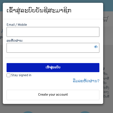
ເຂົ້າລະບົບ
ລົງທະບຽນ
ສາຍດ່ວນ: 021-563198
ເຂົ້າສູ່ລະບົບບັນຊີສະມາຊິກ
Email / Mobile
ເຂົ້າລະບົບ
ລົງທະບຽນ
ສາຍດ່ວນ: 021-563198
Please Login first
ລະຫັດຜ່ານ:
ເຂົ້າສູ່ລະບົບ
ຊອບປີ້ງຢ່າງປອດໄພ
ການຂົນສົ່ງ ຈີນ ລາວ ຈີນ
ພວກເຮົາມີລະບົບການຮັກສາຄວາມປອດ
ບໍລິການຂົນສົ່ງ ຈີນ ລາວ ແລະ ລາວຈີນ,
Stay signed in
ໄພໃນການເກັບຮັກສາຂໍ້ມູນ ແລະ ສັງຊື້
ຂົນສົ່ງ ໄທ ລາວ ແລະ ລາວ ໄທ, ເຄັຍພາສີ
ລືມລະຫັດຜ່ານ?
ຂອງລູກຄ້າ, ຫມັ້ນໃຈໃນການສັງຊື້ ແລະ
ແລ່ນຫນັງສື ຊິ້ບປີ້ງ ພ້ອມທັງມີລົດ ຮັບ
ໄດ້ ຮັບເຄື່ອງແນ່ນອນ
ເຄື່ອງຈາກຫນ້າໂຮງງານ ສະເພາະ ຂົນສົ່ງ
ທງຈີນ : ພວກເຮົາມີ ຂົນສົ່ງ ທາງລົດ, ທາງ
Create your account
ເຮື່ອ, ທາງລົດໄຟ ແລະ ຂົນສົ່ງເຄື່ອງເຢັນທີ່
ສ່າງຄຸນມີ້ງ