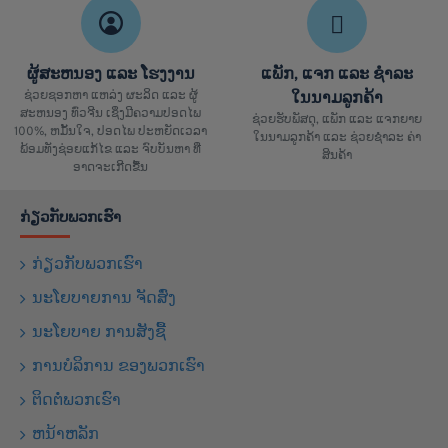
ຜູ້ສະຫນອງ ແລະ ໂຮງງານ
ແພັກ, ແຈກ ແລະ ຊຳລະ
ຊ່ວຍຊອກຫາ ແຫລ່ງ ຜະລິດ ແລະ ຜູ້
ໃນນາມລູກຄ້າ
ສະຫນອງ ທົ່ວຈີນ ເຊິ່ງມີຄວາມປອດໄພ
ຊ່ວຍຮັບພັສດຸ, ແພັກ ແລະ ແຈກຍາຍ
100%, ຫມັ້ນໃຈ, ປອດໄພ ປະຫຍັດເວລາ
ໃນນາມລູກຄ້າ ແລະ ຊ່ວຍຊຳລະ ຄ່າ
ພ້ອມທັງຊ່ອຍແກ້ໄຂ ແລະ ຈົບບັນຫາ ທີ່
ສິນຄ້າ
ອາດຈະເກີດຂື້ນ
ກ່ຽວກັບພວກເຮົາ
ກ່ຽວກັບພວກເຮົາ
ນະໂຍບາຍການ ຈັດສົ່ງ
ນະໂຍບາຍ ການສັງຊື້
ການບໍລິການ ຂອງພວກເຮົາ
ຕິດຕໍ່ພວກເຮົາ
ຫນ້າຫລັກ