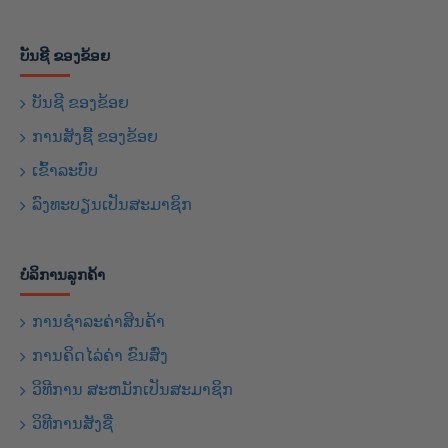
ບັນຊີ ຂອງຂ້ອຍ
ບັນຊີ ຂອງຂ້ອຍ
ການສັງຊື້ ຂອງຂ້ອຍ
ເຂົ້າລະບົບ
ລົງທະບຽນເປັນສະມາຊິກ
ບໍລິການລູກຄ້າ
ການຊຳລະຄ່າສິນຄ້າ
ການຄິດໄລ່ຄ່າ ຂົນສົ່ງ
ວິທີການ ສະຫມັກເປັນສະມາຊິກ
ວິທີການສັງຊື່