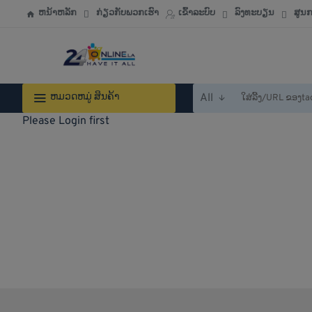
ຫນ້າຫລັກ
ກ່ຽວກັບພວກເຮົາ
ເຂົ້າລະບົບ
ລົງທະບຽນ
ສູນ
ຫມວດຫມູ່ ສິນຄ້າ
All
ໃສ່
ລີ້
Please Login first
ງ/URL
ຂອງtaobao,tmall,jd,1688.com
ຫລື
ຄຳສັບ
ເພື່ອ
ຄົ້ນຫາ...