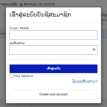
ກາງຊ່ວຍເຫລືອ
ສາຍດ່ວນ: 021-563198
ເຂົ້າສູ່ລະບົບບັນຊີສະມາຊິກ
Ship
020-29377799
ລາຍລ
ຕິດຕໍ່ເຮົາໄດ້ຕະຫລອດ
ສົ່ງ
Email / Mobile
ລະຫັດຜ່ານ:
ເຂົ້າສູ່ລະບົບ
Stay signed in
ລືມລະຫັດຜ່ານ?
Create your account