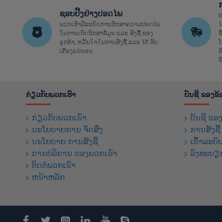
ຊອບປີ້ງຢ່າງປອດໄພ
ບ
ພວກເຮົາມີລະບົບການຮັກສາຄວາມປອດໄພ
ໄ
ໃນການເກັບຮັກສາຂໍ້ມູນ ແລະ ສັງຊື້ ຂອງ
ຊ
ລູກຄ້າ, ຫມັ້ນໃຈໃນການສັງຊື້ ແລະ ໄດ້ ຮັບ
ໂ
ເຄື່ອງແນ່ນອນ
ຂ
ຂ
ກ່ຽວກັບພວກເຮົາ
ບັນຊີ ຂອງຂ
ກ່ຽວກັບພວກເຮົາ
ບັນຊີ ຂອ
ນະໂຍບາຍການ ຈັດສົ່ງ
ການສັງຊື
ນະໂຍບາຍ ການສັງຊື້
ເຂົ້າລະບົ
ການບໍລິການ ຂອງພວກເຮົາ
ລົງທະບຽ
ຕິດຕໍ່ພວກເຮົາ
ຫນ້າຫລັກ