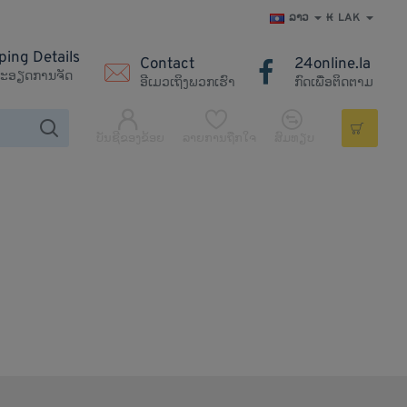
ລາວ
₭
LAK
ping Details
Contact
24online.la
ະອຽດການຈັດ
ອີເມວເຖິງພວກເຮົາ
ກົດເພື່ອຕິດຕາມ
ບັນຊີຂອງຂ້ອຍ
ລາຍການຖືກໃຈ
ສົມທຽບ