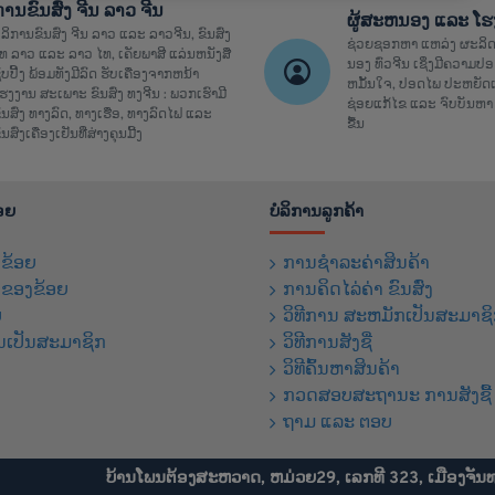
ການຂົນສົ່ງ ຈີນ ລາວ ຈີນ
ຜູ້ສະຫນອງ ແລະ ໂ
ໍລິການຂົນສົ່ງ ຈີນ ລາວ ແລະ ລາວຈີນ, ຂົນສົ່ງ
ຊ່ວຍຊອກຫາ ແຫລ່ງ ຜະລິດ
ທ ລາວ ແລະ ລາວ ໄທ, ເຄັຍພາສີ ແລ່ນຫນັງສື
ນອງ ທົ່ວຈີນ ເຊິ່ງມີຄວາມ
ິ້ບປີ້ງ ພ້ອມທັງມີລົດ ຮັບເຄື່ອງຈາກຫນ້າ
ຫມັ້ນໃຈ, ປອດໄພ ປະຫຍັດເ
ຮງງານ ສະເພາະ ຂົນສົ່ງ ທງຈີນ : ພວກເຮົາມີ
ຊ່ອຍແກ້ໄຂ ແລະ ຈົບບັນຫາ 
ົນສົ່ງ ທາງລົດ, ທາງເຮື່ອ, ທາງລົດໄຟ ແລະ
ຂື້ນ
ົນສົ່ງເຄື່ອງເຢັນທີ່ສ່າງຄຸນມີ້ງ
້ອຍ
ບໍລິການລູກຄ້າ
ງຂ້ອຍ
ການຊຳລະຄ່າສິນຄ້າ
້ ຂອງຂ້ອຍ
ການຄິດໄລ່ຄ່າ ຂົນສົ່ງ
ບ
ວິທີການ ສະຫມັກເປັນສະມາຊ
ນເປັນສະມາຊິກ
ວິທີການສັງຊື່
ວິທີຄົ້ນຫາສິນຄ້າ
ກວດສອບສະຖານະ ການສັງຊື້ 
ຖາມ ແລະ ຕອບ
ບ້ານໂພນຕ້ອງສະຫວາດ, ຫມ່ວຍ29, ເລກທີ 323, ເມືອງຈັນ