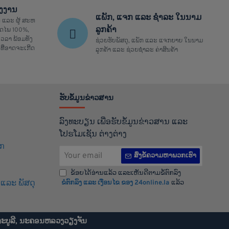
ຮງງານ
ແພັກ, ແຈກ ແລະ ຊຳລະ ໃນນາມ
 ແລະ ຜູ້ ສະຫ
ລູກຄ້າ
ປອດໄພ 100%,
ວລາ ພ້ອມທັງ
ຊ່ວຍຮັບພັສດຸ, ແພັກ ແລະ ແຈກຍາຍ ໃນນາມ
ທີ່ອາດຈະເກີດ
ລູກຄ້າ ແລະ ຊ່ວຍຊຳລະ ຄ່າສິນຄ້າ
ຮັບຂໍ້ມູນຂ່າວສານ
ລົງທະບຽນ ເພື່ອຮັບຂໍ້ມູນຂ່າວສານ ແລະ
ໂປຮໂມເຊັນ ຕ່າງຕ່າງ
ິກ
Your
ສົ່ງຂໍ້ຄວາມຫາພວກເຮົາ
email
ຂ້ອຍໄດ້ອ່ານແລ້ວ ແລະເຫັນດີຕາມຂໍ້ຕົກລົງ
ແລະ ພັສດຸ
ຂໍຕົກລົງ ແລະ ເງືອນໄຂ ຂອງ 24online.la
ແລ້ວ
ທະບູລີ, ນະຄອນຫລວງວຽງຈັນ