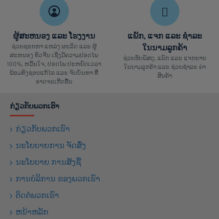
ຜູ້ສະຫນອງ ແລະ ໂຮງງານ
ແພັກ, ແຈກ ແລະ ຊຳລະ
ຊ່ວຍຊອກຫາ ແຫລ່ງ ຜະລິດ ແລະ ຜູ້
ໃນນາມລູກຄ້າ
ສະຫນອງ ທົ່ວຈີນ ເຊິ່ງມີຄວາມປອດໄພ
ຊ່ວຍຮັບພັສດຸ, ແພັກ ແລະ ແຈກຍາຍ
100%, ຫມັ້ນໃຈ, ປອດໄພ ປະຫຍັດເວລາ
ໃນນາມລູກຄ້າ ແລະ ຊ່ວຍຊຳລະ ຄ່າ
ພ້ອມທັງຊ່ອຍແກ້ໄຂ ແລະ ຈົບບັນຫາ ທີ່
ສິນຄ້າ
ອາດຈະເກີດຂື້ນ
ກ່ຽວກັບພວກເຮົາ
ກ່ຽວກັບພວກເຮົາ
ນະໂຍບາຍການ ຈັດສົ່ງ
ນະໂຍບາຍ ການສັງຊື້
ການບໍລິການ ຂອງພວກເຮົາ
ຕິດຕໍ່ພວກເຮົາ
ຫນ້າຫລັກ