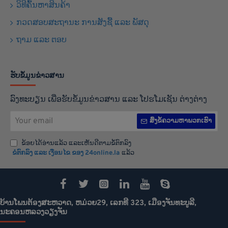
ວິທີຄົ້ນຫາສິນຄ້າ
ກວດສອບສະຖານະ ການສັງຊື້ ແລະ ພັສດຸ
ຖາມ ແລະ ຕອບ
ຮັບຂໍ້ມູນຂ່າວສານ
ລົງທະບຽນ ເພື່ອຮັບຂໍ້ມູນຂ່າວສານ ແລະ ໂປຮໂມເຊັນ ຕ່າງຕ່າງ
Your
ສົ່ງຂໍ້ຄວາມຫາພວກເຮົາ
email
ຂ້ອຍໄດ້ອ່ານແລ້ວ ແລະເຫັນດີຕາມຂໍ້ຕົກລົງ
ຂໍຕົກລົງ ແລະ ເງືອນໄຂ ຂອງ 24online.la
ແລ້ວ
ບ້ານໂພນຕ້ອງສະຫວາດ, ຫມ່ວຍ29, ເລກທີ 323, ເມືອງຈັນທະບູລີ,
ນະຄອນຫລວງວຽງຈັນ