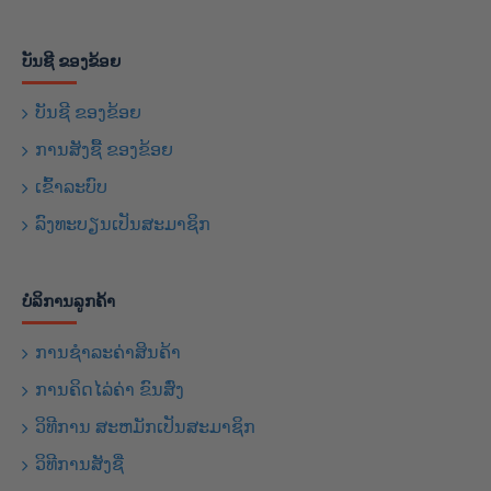
ບັນຊີ ຂອງຂ້ອຍ
ບັນຊີ ຂອງຂ້ອຍ
ການສັງຊື້ ຂອງຂ້ອຍ
ເຂົ້າລະບົບ
ລົງທະບຽນເປັນສະມາຊິກ
ບໍລິການລູກຄ້າ
ການຊຳລະຄ່າສິນຄ້າ
ການຄິດໄລ່ຄ່າ ຂົນສົ່ງ
ວິທີການ ສະຫມັກເປັນສະມາຊິກ
ວິທີການສັງຊື່