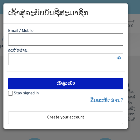
ເຂົ້າລະບົບ
ລົງທະບຽນ
ສາຍດ່ວນ: 021-563198
ເຂົ້າສູ່ລະບົບບັນຊີສະມາຊິກ
Email / Mobile
ເຂົ້າລະບົບ
ລົງທະບຽນ
ສາຍດ່ວນ: 021-563198
Please Login first
ລະຫັດຜ່ານ:
ເຂົ້າສູ່ລະບົບ
ຊອບປີ້ງຢ່າງປອດໄພ
ການຂົນສົ່ງ ຈີນ ລາວ ຈີນ
ພວກເຮົາມີລະບົບການຮັກສາຄວາມປອດ
ບໍລິການຂົນສົ່ງ ຈີນ ລາວ ແລະ ລາວຈີນ,
Stay signed in
ໄພໃນການເກັບຮັກສາຂໍ້ມູນ ແລະ ສັງຊື້
ຂົນສົ່ງ ໄທ ລາວ ແລະ ລາວ ໄທ, ເຄັຍພາສີ
ລືມລະຫັດຜ່ານ?
ຂອງລູກຄ້າ, ຫມັ້ນໃຈໃນການສັງຊື້ ແລະ
ແລ່ນຫນັງສື ຊິ້ບປີ້ງ ພ້ອມທັງມີລົດ ຮັບ
ໄດ້ ຮັບເຄື່ອງແນ່ນອນ
ເຄື່ອງຈາກຫນ້າໂຮງງານ ສະເພາະ ຂົນສົ່ງ
ທງຈີນ : ພວກເຮົາມີ ຂົນສົ່ງ ທາງລົດ, ທາງ
Create your account
ເຮື່ອ, ທາງລົດໄຟ ແລະ ຂົນສົ່ງເຄື່ອງເຢັນທີ່
ສ່າງຄຸນມີ້ງ