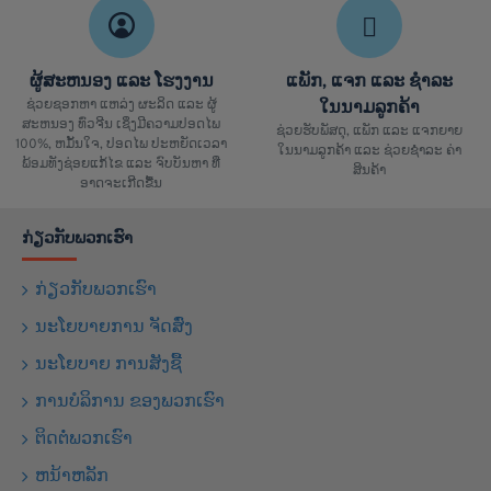
ຜູ້ສະຫນອງ ແລະ ໂຮງງານ
ແພັກ, ແຈກ ແລະ ຊຳລະ
ຊ່ວຍຊອກຫາ ແຫລ່ງ ຜະລິດ ແລະ ຜູ້
ໃນນາມລູກຄ້າ
ສະຫນອງ ທົ່ວຈີນ ເຊິ່ງມີຄວາມປອດໄພ
ຊ່ວຍຮັບພັສດຸ, ແພັກ ແລະ ແຈກຍາຍ
100%, ຫມັ້ນໃຈ, ປອດໄພ ປະຫຍັດເວລາ
ໃນນາມລູກຄ້າ ແລະ ຊ່ວຍຊຳລະ ຄ່າ
ພ້ອມທັງຊ່ອຍແກ້ໄຂ ແລະ ຈົບບັນຫາ ທີ່
ສິນຄ້າ
ອາດຈະເກີດຂື້ນ
ກ່ຽວກັບພວກເຮົາ
ກ່ຽວກັບພວກເຮົາ
ນະໂຍບາຍການ ຈັດສົ່ງ
ນະໂຍບາຍ ການສັງຊື້
ການບໍລິການ ຂອງພວກເຮົາ
ຕິດຕໍ່ພວກເຮົາ
ຫນ້າຫລັກ