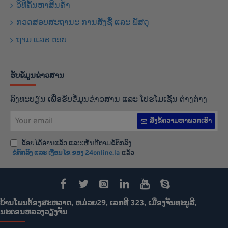
ວິທີຄົ້ນຫາສິນຄ້າ
ກວດສອບສະຖານະ ການສັງຊື້ ແລະ ພັສດຸ
ຖາມ ແລະ ຕອບ
ຮັບຂໍ້ມູນຂ່າວສານ
ລົງທະບຽນ ເພື່ອຮັບຂໍ້ມູນຂ່າວສານ ແລະ ໂປຮໂມເຊັນ ຕ່າງຕ່າງ
Your
ສົ່ງຂໍ້ຄວາມຫາພວກເຮົາ
email
ຂ້ອຍໄດ້ອ່ານແລ້ວ ແລະເຫັນດີຕາມຂໍ້ຕົກລົງ
ຂໍຕົກລົງ ແລະ ເງືອນໄຂ ຂອງ 24online.la
ແລ້ວ
ບ້ານໂພນຕ້ອງສະຫວາດ, ຫມ່ວຍ29, ເລກທີ 323, ເມືອງຈັນທະບູລີ,
ນະຄອນຫລວງວຽງຈັນ