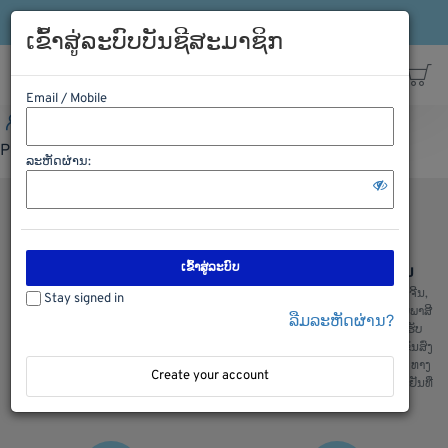
ເຂົ້າລະບົບ
ລົງທະບຽນ
ສາຍດ່ວນ: 021-563198
ເຂົ້າສູ່ລະບົບບັນຊີສະມາຊິກ
Email / Mobile
ເຂົ້າລະບົບ
ລົງທະບຽນ
ສາຍດ່ວນ: 021-563198
Please Login first
ລະຫັດຜ່ານ:
ເຂົ້າສູ່ລະບົບ
ຊອບປີ້ງຢ່າງປອດໄພ
ການຂົນສົ່ງ ຈີນ ລາວ ຈີນ
ພວກເຮົາມີລະບົບການຮັກສາຄວາມປອດ
ບໍລິການຂົນສົ່ງ ຈີນ ລາວ ແລະ ລາວຈີນ,
Stay signed in
ໄພໃນການເກັບຮັກສາຂໍ້ມູນ ແລະ ສັງຊື້
ຂົນສົ່ງ ໄທ ລາວ ແລະ ລາວ ໄທ, ເຄັຍພາສີ
ລືມລະຫັດຜ່ານ?
ຂອງລູກຄ້າ, ຫມັ້ນໃຈໃນການສັງຊື້ ແລະ
ແລ່ນຫນັງສື ຊິ້ບປີ້ງ ພ້ອມທັງມີລົດ ຮັບ
ໄດ້ ຮັບເຄື່ອງແນ່ນອນ
ເຄື່ອງຈາກຫນ້າໂຮງງານ ສະເພາະ ຂົນສົ່ງ
ທງຈີນ : ພວກເຮົາມີ ຂົນສົ່ງ ທາງລົດ, ທາງ
Create your account
ເຮື່ອ, ທາງລົດໄຟ ແລະ ຂົນສົ່ງເຄື່ອງເຢັນທີ່
ສ່າງຄຸນມີ້ງ