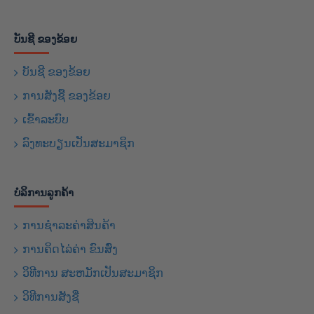
ບັນຊີ ຂອງຂ້ອຍ
ບັນຊີ ຂອງຂ້ອຍ
ການສັງຊື້ ຂອງຂ້ອຍ
ເຂົ້າລະບົບ
ລົງທະບຽນເປັນສະມາຊິກ
ບໍລິການລູກຄ້າ
ການຊຳລະຄ່າສິນຄ້າ
ການຄິດໄລ່ຄ່າ ຂົນສົ່ງ
ວິທີການ ສະຫມັກເປັນສະມາຊິກ
ວິທີການສັງຊື່