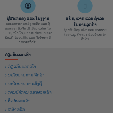
ຜູ້ສະຫນອງ ແລະ ໂຮງງານ
ແພັກ, ແຈກ ແລະ ຊຳລະ
ຊ່ວຍຊອກຫາ ແຫລ່ງ ຜະລິດ ແລະ ຜູ້
ໃນນາມລູກຄ້າ
ສະຫນອງ ທົ່ວຈີນ ເຊິ່ງມີຄວາມປອດໄພ
ຊ່ວຍຮັບພັສດຸ, ແພັກ ແລະ ແຈກຍາຍ
100%, ຫມັ້ນໃຈ, ປອດໄພ ປະຫຍັດເວລາ
ໃນນາມລູກຄ້າ ແລະ ຊ່ວຍຊຳລະ ຄ່າ
ພ້ອມທັງຊ່ອຍແກ້ໄຂ ແລະ ຈົບບັນຫາ ທີ່
ສິນຄ້າ
ອາດຈະເກີດຂື້ນ
ກ່ຽວກັບພວກເຮົາ
ກ່ຽວກັບພວກເຮົາ
ນະໂຍບາຍການ ຈັດສົ່ງ
ນະໂຍບາຍ ການສັງຊື້
ການບໍລິການ ຂອງພວກເຮົາ
ຕິດຕໍ່ພວກເຮົາ
ຫນ້າຫລັກ