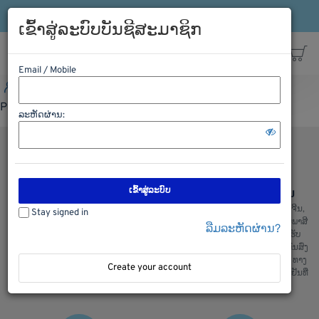
ເຂົ້າລະບົບ
ລົງທະບຽນ
ສາຍດ່ວນ: 021-563198
ເຂົ້າສູ່ລະບົບບັນຊີສະມາຊິກ
Email / Mobile
ເຂົ້າລະບົບ
ລົງທະບຽນ
ສາຍດ່ວນ: 021-563198
Please Login first
ລະຫັດຜ່ານ:
ເຂົ້າສູ່ລະບົບ
ຊອບປີ້ງຢ່າງປອດໄພ
ການຂົນສົ່ງ ຈີນ ລາວ ຈີນ
ພວກເຮົາມີລະບົບການຮັກສາຄວາມປອດ
ບໍລິການຂົນສົ່ງ ຈີນ ລາວ ແລະ ລາວຈີນ,
Stay signed in
ໄພໃນການເກັບຮັກສາຂໍ້ມູນ ແລະ ສັງຊື້
ຂົນສົ່ງ ໄທ ລາວ ແລະ ລາວ ໄທ, ເຄັຍພາສີ
ລືມລະຫັດຜ່ານ?
ຂອງລູກຄ້າ, ຫມັ້ນໃຈໃນການສັງຊື້ ແລະ
ແລ່ນຫນັງສື ຊິ້ບປີ້ງ ພ້ອມທັງມີລົດ ຮັບ
ໄດ້ ຮັບເຄື່ອງແນ່ນອນ
ເຄື່ອງຈາກຫນ້າໂຮງງານ ສະເພາະ ຂົນສົ່ງ
ທງຈີນ : ພວກເຮົາມີ ຂົນສົ່ງ ທາງລົດ, ທາງ
Create your account
ເຮື່ອ, ທາງລົດໄຟ ແລະ ຂົນສົ່ງເຄື່ອງເຢັນທີ່
ສ່າງຄຸນມີ້ງ