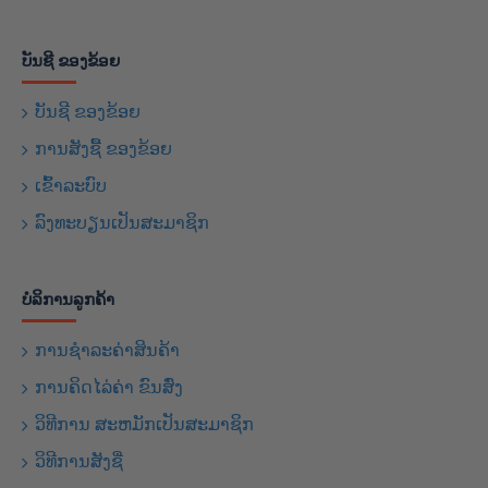
ບັນຊີ ຂອງຂ້ອຍ
ບັນຊີ ຂອງຂ້ອຍ
ການສັງຊື້ ຂອງຂ້ອຍ
ເຂົ້າລະບົບ
ລົງທະບຽນເປັນສະມາຊິກ
ບໍລິການລູກຄ້າ
ການຊຳລະຄ່າສິນຄ້າ
ການຄິດໄລ່ຄ່າ ຂົນສົ່ງ
ວິທີການ ສະຫມັກເປັນສະມາຊິກ
ວິທີການສັງຊື່