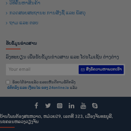
ວິທີຄົ້ນຫາສິນຄ້າ
ກວດສອບສະຖານະ ການສັງຊື້ ແລະ ພັສດຸ
ຖາມ ແລະ ຕອບ
ຮັບຂໍ້ມູນຂ່າວສານ
ລົງທະບຽນ ເພື່ອຮັບຂໍ້ມູນຂ່າວສານ ແລະ ໂປຮໂມເຊັນ ຕ່າງຕ່າງ
Your
ສົ່ງຂໍ້ຄວາມຫາພວກເຮົາ
email
ຂ້ອຍໄດ້ອ່ານແລ້ວ ແລະເຫັນດີຕາມຂໍ້ຕົກລົງ
ຂໍຕົກລົງ ແລະ ເງືອນໄຂ ຂອງ 24online.la
ແລ້ວ
ບ້ານໂພນຕ້ອງສະຫວາດ, ຫມ່ວຍ29, ເລກທີ 323, ເມືອງຈັນທະບູລີ,
ນະຄອນຫລວງວຽງຈັນ