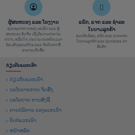
ຜູ້ສະຫນອງ ແລະ ໂຮງງານ
ແພັກ, ແຈກ ແລະ ຊຳລະ
ຊ່ວຍຊອກຫາ ແຫລ່ງ ຜະລິດ ແລະ ຜູ້
ໃນນາມລູກຄ້າ
ສະຫນອງ ທົ່ວຈີນ ເຊິ່ງມີຄວາມປອດໄພ
ຊ່ວຍຮັບພັສດຸ, ແພັກ ແລະ ແຈກຍາຍ
100%, ຫມັ້ນໃຈ, ປອດໄພ ປະຫຍັດເວລາ
ໃນນາມລູກຄ້າ ແລະ ຊ່ວຍຊຳລະ ຄ່າ
ພ້ອມທັງຊ່ອຍແກ້ໄຂ ແລະ ຈົບບັນຫາ ທີ່
ສິນຄ້າ
ອາດຈະເກີດຂື້ນ
ກ່ຽວກັບພວກເຮົາ
ກ່ຽວກັບພວກເຮົາ
ນະໂຍບາຍການ ຈັດສົ່ງ
ນະໂຍບາຍ ການສັງຊື້
ການບໍລິການ ຂອງພວກເຮົາ
ຕິດຕໍ່ພວກເຮົາ
ຫນ້າຫລັກ