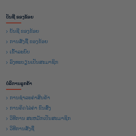
ບັນຊີ ຂອງຂ້ອຍ
ບັນຊີ ຂອງຂ້ອຍ
ການສັງຊື້ ຂອງຂ້ອຍ
ເຂົ້າລະບົບ
ລົງທະບຽນເປັນສະມາຊິກ
ບໍລິການລູກຄ້າ
ການຊຳລະຄ່າສິນຄ້າ
ການຄິດໄລ່ຄ່າ ຂົນສົ່ງ
ວິທີການ ສະຫມັກເປັນສະມາຊິກ
ວິທີການສັງຊື່