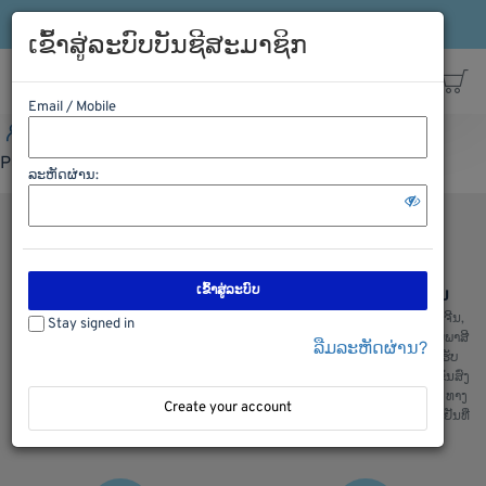
ເຂົ້າລະບົບ
ລົງທະບຽນ
ສາຍດ່ວນ: 021-563198
ເຂົ້າສູ່ລະບົບບັນຊີສະມາຊິກ
Email / Mobile
ເຂົ້າລະບົບ
ລົງທະບຽນ
ສາຍດ່ວນ: 021-563198
Please Login first
ລະຫັດຜ່ານ:
ເຂົ້າສູ່ລະບົບ
ຊອບປີ້ງຢ່າງປອດໄພ
ການຂົນສົ່ງ ຈີນ ລາວ ຈີນ
ພວກເຮົາມີລະບົບການຮັກສາຄວາມປອດ
ບໍລິການຂົນສົ່ງ ຈີນ ລາວ ແລະ ລາວຈີນ,
Stay signed in
ໄພໃນການເກັບຮັກສາຂໍ້ມູນ ແລະ ສັງຊື້
ຂົນສົ່ງ ໄທ ລາວ ແລະ ລາວ ໄທ, ເຄັຍພາສີ
ລືມລະຫັດຜ່ານ?
ຂອງລູກຄ້າ, ຫມັ້ນໃຈໃນການສັງຊື້ ແລະ
ແລ່ນຫນັງສື ຊິ້ບປີ້ງ ພ້ອມທັງມີລົດ ຮັບ
ໄດ້ ຮັບເຄື່ອງແນ່ນອນ
ເຄື່ອງຈາກຫນ້າໂຮງງານ ສະເພາະ ຂົນສົ່ງ
ທງຈີນ : ພວກເຮົາມີ ຂົນສົ່ງ ທາງລົດ, ທາງ
Create your account
ເຮື່ອ, ທາງລົດໄຟ ແລະ ຂົນສົ່ງເຄື່ອງເຢັນທີ່
ສ່າງຄຸນມີ້ງ