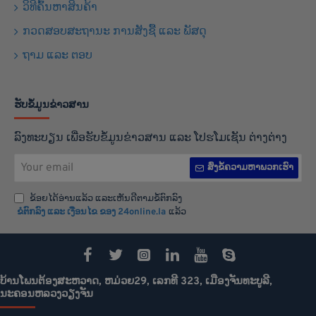
ວິທີຄົ້ນຫາສິນຄ້າ
ກວດສອບສະຖານະ ການສັງຊື້ ແລະ ພັສດຸ
ຖາມ ແລະ ຕອບ
ຮັບຂໍ້ມູນຂ່າວສານ
ລົງທະບຽນ ເພື່ອຮັບຂໍ້ມູນຂ່າວສານ ແລະ ໂປຮໂມເຊັນ ຕ່າງຕ່າງ
Your
ສົ່ງຂໍ້ຄວາມຫາພວກເຮົາ
email
ຂ້ອຍໄດ້ອ່ານແລ້ວ ແລະເຫັນດີຕາມຂໍ້ຕົກລົງ
ຂໍຕົກລົງ ແລະ ເງືອນໄຂ ຂອງ 24online.la
ແລ້ວ
ບ້ານໂພນຕ້ອງສະຫວາດ, ຫມ່ວຍ29, ເລກທີ 323, ເມືອງຈັນທະບູລີ,
ນະຄອນຫລວງວຽງຈັນ