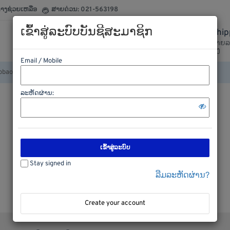
ກາງຊ່ວຍເຫລືອ
ສາຍດ່ວນ: 021-563198
ເຂົ້າສູ່ລະບົບບັນຊີສະມາຊິກ
Ship
020-29377799
ລາຍລ
ຕິດຕໍ່ເຮົາໄດ້ຕະຫລອດ
ສົ່ງ
Email / Mobile
ລະຫັດຜ່ານ:
ເຂົ້າສູ່ລະບົບ
Stay signed in
ລືມລະຫັດຜ່ານ?
Create your account