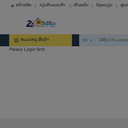
ຫນ້າຫລັກ
ກ່ຽວກັບພວກເຮົາ
ເຂົ້າລະບົບ
ລົງທະບຽນ
ສູນ
ຫມວດຫມູ່ ສິນຄ້າ
All
ໃສ່
ລີ້
Please Login first
ງ/URL
ຂອງtaobao,tmall,jd,1688.com
ຫລື
ຄຳສັບ
ເພື່ອ
ຄົ້ນຫາ...