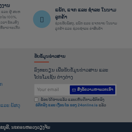
ຮງງານ
ແພັກ, ແຈກ ແລະ ຊຳລະ ໃນນາມ
 ແລະ ຜູ້ ສະຫ
ລູກຄ້າ
ປອດໄພ 100%,
ວລາ ພ້ອມທັງ
ຊ່ວຍຮັບພັສດຸ, ແພັກ ແລະ ແຈກຍາຍ ໃນນາມ
ທີ່ອາດຈະເກີດ
ລູກຄ້າ ແລະ ຊ່ວຍຊຳລະ ຄ່າສິນຄ້າ
ຮັບຂໍ້ມູນຂ່າວສານ
ລົງທະບຽນ ເພື່ອຮັບຂໍ້ມູນຂ່າວສານ ແລະ
ໂປຮໂມເຊັນ ຕ່າງຕ່າງ
ິກ
Your
ສົ່ງຂໍ້ຄວາມຫາພວກເຮົາ
email
ຂ້ອຍໄດ້ອ່ານແລ້ວ ແລະເຫັນດີຕາມຂໍ້ຕົກລົງ
ແລະ ພັສດຸ
ຂໍຕົກລົງ ແລະ ເງືອນໄຂ ຂອງ 24online.la
ແລ້ວ
ທະບູລີ, ນະຄອນຫລວງວຽງຈັນ