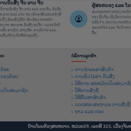
ການຂົນສົ່ງ ຈີນ ລາວ ຈີນ
ຜູ້ສະຫນອງ ແລະ ໂ
ໍລິການຂົນສົ່ງ ຈີນ ລາວ ແລະ ລາວຈີນ, ຂົນສົ່ງ
ຊ່ວຍຊອກຫາ ແຫລ່ງ ຜະລິດ
ທ ລາວ ແລະ ລາວ ໄທ, ເຄັຍພາສີ ແລ່ນຫນັງສື
ນອງ ທົ່ວຈີນ ເຊິ່ງມີຄວາມ
ິ້ບປີ້ງ ພ້ອມທັງມີລົດ ຮັບເຄື່ອງຈາກຫນ້າ
ຫມັ້ນໃຈ, ປອດໄພ ປະຫຍັດເ
ຮງງານ ສະເພາະ ຂົນສົ່ງ ທງຈີນ : ພວກເຮົາມີ
ຊ່ອຍແກ້ໄຂ ແລະ ຈົບບັນຫາ 
ົນສົ່ງ ທາງລົດ, ທາງເຮື່ອ, ທາງລົດໄຟ ແລະ
ຂື້ນ
ົນສົ່ງເຄື່ອງເຢັນທີ່ສ່າງຄຸນມີ້ງ
້ອຍ
ບໍລິການລູກຄ້າ
ງຂ້ອຍ
ການຊຳລະຄ່າສິນຄ້າ
້ ຂອງຂ້ອຍ
ການຄິດໄລ່ຄ່າ ຂົນສົ່ງ
ບ
ວິທີການ ສະຫມັກເປັນສະມາຊ
ນເປັນສະມາຊິກ
ວິທີການສັງຊື່
ວິທີຄົ້ນຫາສິນຄ້າ
ກວດສອບສະຖານະ ການສັງຊື້ 
ຖາມ ແລະ ຕອບ
ບ້ານໂພນຕ້ອງສະຫວາດ, ຫມ່ວຍ29, ເລກທີ 323, ເມືອງຈັນ