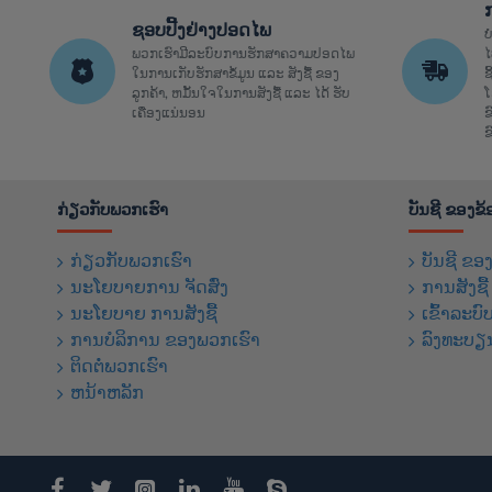
ຊອບປີ້ງຢ່າງປອດໄພ
ບ
ພວກເຮົາມີລະບົບການຮັກສາຄວາມປອດໄພ
ໄ
ໃນການເກັບຮັກສາຂໍ້ມູນ ແລະ ສັງຊື້ ຂອງ
ຊ
ລູກຄ້າ, ຫມັ້ນໃຈໃນການສັງຊື້ ແລະ ໄດ້ ຮັບ
ໂ
ເຄື່ອງແນ່ນອນ
ຂ
ຂ
ກ່ຽວກັບພວກເຮົາ
ບັນຊີ ຂອງຂ
ກ່ຽວກັບພວກເຮົາ
ບັນຊີ ຂອ
ນະໂຍບາຍການ ຈັດສົ່ງ
ການສັງຊື
ນະໂຍບາຍ ການສັງຊື້
ເຂົ້າລະບົ
ການບໍລິການ ຂອງພວກເຮົາ
ລົງທະບຽ
ຕິດຕໍ່ພວກເຮົາ
ຫນ້າຫລັກ