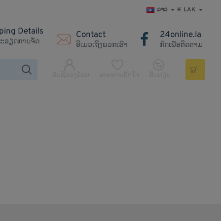
ລາວ
₭
LAK
ping Details
Contact
24online.la
ະອຽດການຈັດ
ອີເມວເຖິງພວກເຮົາ
ກົດເພື່ອຕິດຕາມ
ບັນຊີຂອງຂ້ອຍ
ລາຍການຖືກໃຈ
ສົມທຽບ