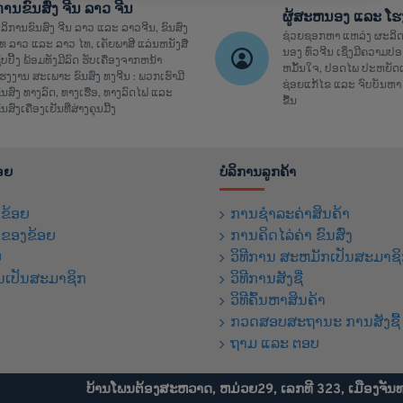
ການຂົນສົ່ງ ຈີນ ລາວ ຈີນ
ຜູ້ສະຫນອງ ແລະ ໂ
ໍລິການຂົນສົ່ງ ຈີນ ລາວ ແລະ ລາວຈີນ, ຂົນສົ່ງ
ຊ່ວຍຊອກຫາ ແຫລ່ງ ຜະລິດ
ທ ລາວ ແລະ ລາວ ໄທ, ເຄັຍພາສີ ແລ່ນຫນັງສື
ນອງ ທົ່ວຈີນ ເຊິ່ງມີຄວາມ
ິ້ບປີ້ງ ພ້ອມທັງມີລົດ ຮັບເຄື່ອງຈາກຫນ້າ
ຫມັ້ນໃຈ, ປອດໄພ ປະຫຍັດເ
ຮງງານ ສະເພາະ ຂົນສົ່ງ ທງຈີນ : ພວກເຮົາມີ
ຊ່ອຍແກ້ໄຂ ແລະ ຈົບບັນຫາ 
ົນສົ່ງ ທາງລົດ, ທາງເຮື່ອ, ທາງລົດໄຟ ແລະ
ຂື້ນ
ົນສົ່ງເຄື່ອງເຢັນທີ່ສ່າງຄຸນມີ້ງ
້ອຍ
ບໍລິການລູກຄ້າ
ງຂ້ອຍ
ການຊຳລະຄ່າສິນຄ້າ
້ ຂອງຂ້ອຍ
ການຄິດໄລ່ຄ່າ ຂົນສົ່ງ
ບ
ວິທີການ ສະຫມັກເປັນສະມາຊ
ນເປັນສະມາຊິກ
ວິທີການສັງຊື່
ວິທີຄົ້ນຫາສິນຄ້າ
ກວດສອບສະຖານະ ການສັງຊື້ 
ຖາມ ແລະ ຕອບ
ບ້ານໂພນຕ້ອງສະຫວາດ, ຫມ່ວຍ29, ເລກທີ 323, ເມືອງຈັນ