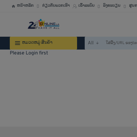
ຫນ້າຫລັກ
ກ່ຽວກັບພວກເຮົາ
ເຂົ້າລະບົບ
ລົງທະບຽນ
ສູນ
ຫມວດຫມູ່ ສິນຄ້າ
All
ໃສ່
ລີ້
Please Login first
ງ/URL
ຂອງtaobao,tmall,jd,1688.com
ຫລື
ຄຳສັບ
ເພື່ອ
ຄົ້ນຫາ...