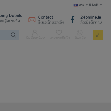
ລາວ
₭
LAK
ping Details
Contact
24online.la
ະອຽດການຈັດ
ອີເມວເຖິງພວກເຮົາ
ກົດເພື່ອຕິດຕາມ
ບັນຊີຂອງຂ້ອຍ
ລາຍການຖືກໃຈ
ສົມທຽບ