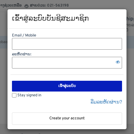
ກາງຊ່ວຍເຫລືອ
ສາຍດ່ວນ: 021-563198
ເຂົ້າສູ່ລະບົບບັນຊີສະມາຊິກ
Ship
020-29377799
ລາຍລ
ຕິດຕໍ່ເຮົາໄດ້ຕະຫລອດ
ສົ່ງ
Email / Mobile
ລະຫັດຜ່ານ:
ເຂົ້າສູ່ລະບົບ
Stay signed in
ລືມລະຫັດຜ່ານ?
Create your account