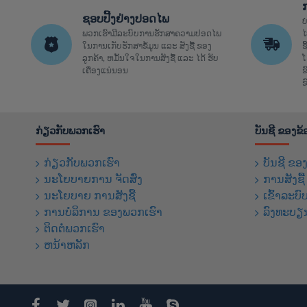
ຊອບປີ້ງຢ່າງປອດໄພ
ບ
ພວກເຮົາມີລະບົບການຮັກສາຄວາມປອດໄພ
ໄ
ໃນການເກັບຮັກສາຂໍ້ມູນ ແລະ ສັງຊື້ ຂອງ
ຊ
ລູກຄ້າ, ຫມັ້ນໃຈໃນການສັງຊື້ ແລະ ໄດ້ ຮັບ
ໂ
ເຄື່ອງແນ່ນອນ
ຂ
ຂ
ກ່ຽວກັບພວກເຮົາ
ບັນຊີ ຂອງຂ
ກ່ຽວກັບພວກເຮົາ
ບັນຊີ ຂອ
ນະໂຍບາຍການ ຈັດສົ່ງ
ການສັງຊື
ນະໂຍບາຍ ການສັງຊື້
ເຂົ້າລະບົ
ການບໍລິການ ຂອງພວກເຮົາ
ລົງທະບຽ
ຕິດຕໍ່ພວກເຮົາ
ຫນ້າຫລັກ