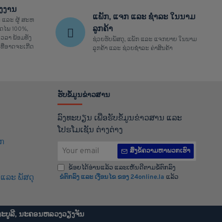
ຮງງານ
ແພັກ, ແຈກ ແລະ ຊຳລະ ໃນນາມ
 ແລະ ຜູ້ ສະຫ
ລູກຄ້າ
ປອດໄພ 100%,
ວລາ ພ້ອມທັງ
ຊ່ວຍຮັບພັສດຸ, ແພັກ ແລະ ແຈກຍາຍ ໃນນາມ
ທີ່ອາດຈະເກີດ
ລູກຄ້າ ແລະ ຊ່ວຍຊຳລະ ຄ່າສິນຄ້າ
ຮັບຂໍ້ມູນຂ່າວສານ
ລົງທະບຽນ ເພື່ອຮັບຂໍ້ມູນຂ່າວສານ ແລະ
ໂປຮໂມເຊັນ ຕ່າງຕ່າງ
ິກ
Your
ສົ່ງຂໍ້ຄວາມຫາພວກເຮົາ
email
ຂ້ອຍໄດ້ອ່ານແລ້ວ ແລະເຫັນດີຕາມຂໍ້ຕົກລົງ
ແລະ ພັສດຸ
ຂໍຕົກລົງ ແລະ ເງືອນໄຂ ຂອງ 24online.la
ແລ້ວ
ທະບູລີ, ນະຄອນຫລວງວຽງຈັນ