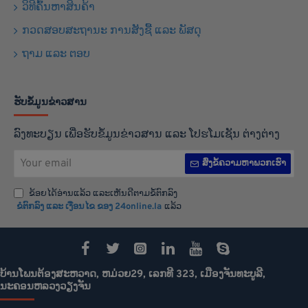
ວິທີຄົ້ນຫາສິນຄ້າ
ກວດສອບສະຖານະ ການສັງຊື້ ແລະ ພັສດຸ
ຖາມ ແລະ ຕອບ
ຮັບຂໍ້ມູນຂ່າວສານ
ລົງທະບຽນ ເພື່ອຮັບຂໍ້ມູນຂ່າວສານ ແລະ ໂປຮໂມເຊັນ ຕ່າງຕ່າງ
Your
ສົ່ງຂໍ້ຄວາມຫາພວກເຮົາ
email
ຂ້ອຍໄດ້ອ່ານແລ້ວ ແລະເຫັນດີຕາມຂໍ້ຕົກລົງ
ຂໍຕົກລົງ ແລະ ເງືອນໄຂ ຂອງ 24online.la
ແລ້ວ
ບ້ານໂພນຕ້ອງສະຫວາດ, ຫມ່ວຍ29, ເລກທີ 323, ເມືອງຈັນທະບູລີ,
ນະຄອນຫລວງວຽງຈັນ