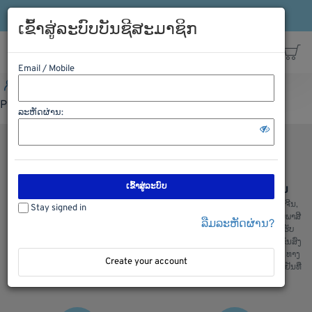
ເຂົ້າລະບົບ
ລົງທະບຽນ
ສາຍດ່ວນ: 021-563198
ເຂົ້າສູ່ລະບົບບັນຊີສະມາຊິກ
Email / Mobile
ເຂົ້າລະບົບ
ລົງທະບຽນ
ສາຍດ່ວນ: 021-563198
Please Login first
ລະຫັດຜ່ານ:
ເຂົ້າສູ່ລະບົບ
ຊອບປີ້ງຢ່າງປອດໄພ
ການຂົນສົ່ງ ຈີນ ລາວ ຈີນ
ພວກເຮົາມີລະບົບການຮັກສາຄວາມປອດ
ບໍລິການຂົນສົ່ງ ຈີນ ລາວ ແລະ ລາວຈີນ,
Stay signed in
ໄພໃນການເກັບຮັກສາຂໍ້ມູນ ແລະ ສັງຊື້
ຂົນສົ່ງ ໄທ ລາວ ແລະ ລາວ ໄທ, ເຄັຍພາສີ
ລືມລະຫັດຜ່ານ?
ຂອງລູກຄ້າ, ຫມັ້ນໃຈໃນການສັງຊື້ ແລະ
ແລ່ນຫນັງສື ຊິ້ບປີ້ງ ພ້ອມທັງມີລົດ ຮັບ
ໄດ້ ຮັບເຄື່ອງແນ່ນອນ
ເຄື່ອງຈາກຫນ້າໂຮງງານ ສະເພາະ ຂົນສົ່ງ
ທງຈີນ : ພວກເຮົາມີ ຂົນສົ່ງ ທາງລົດ, ທາງ
Create your account
ເຮື່ອ, ທາງລົດໄຟ ແລະ ຂົນສົ່ງເຄື່ອງເຢັນທີ່
ສ່າງຄຸນມີ້ງ