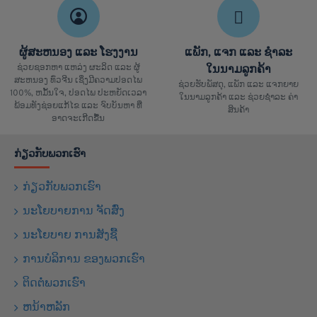
ຜູ້ສະຫນອງ ແລະ ໂຮງງານ
ແພັກ, ແຈກ ແລະ ຊຳລະ
ຊ່ວຍຊອກຫາ ແຫລ່ງ ຜະລິດ ແລະ ຜູ້
ໃນນາມລູກຄ້າ
ສະຫນອງ ທົ່ວຈີນ ເຊິ່ງມີຄວາມປອດໄພ
ຊ່ວຍຮັບພັສດຸ, ແພັກ ແລະ ແຈກຍາຍ
100%, ຫມັ້ນໃຈ, ປອດໄພ ປະຫຍັດເວລາ
ໃນນາມລູກຄ້າ ແລະ ຊ່ວຍຊຳລະ ຄ່າ
ພ້ອມທັງຊ່ອຍແກ້ໄຂ ແລະ ຈົບບັນຫາ ທີ່
ສິນຄ້າ
ອາດຈະເກີດຂື້ນ
ກ່ຽວກັບພວກເຮົາ
ກ່ຽວກັບພວກເຮົາ
ນະໂຍບາຍການ ຈັດສົ່ງ
ນະໂຍບາຍ ການສັງຊື້
ການບໍລິການ ຂອງພວກເຮົາ
ຕິດຕໍ່ພວກເຮົາ
ຫນ້າຫລັກ