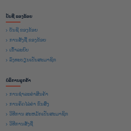
ບັນຊີ ຂອງຂ້ອຍ
ບັນຊີ ຂອງຂ້ອຍ
ການສັງຊື້ ຂອງຂ້ອຍ
ເຂົ້າລະບົບ
ລົງທະບຽນເປັນສະມາຊິກ
ບໍລິການລູກຄ້າ
ການຊຳລະຄ່າສິນຄ້າ
ການຄິດໄລ່ຄ່າ ຂົນສົ່ງ
ວິທີການ ສະຫມັກເປັນສະມາຊິກ
ວິທີການສັງຊື່