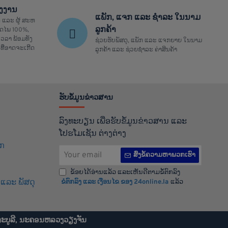
ຮງງານ
ແພັກ, ແຈກ ແລະ ຊຳລະ ໃນນາມ
 ແລະ ຜູ້ ສະຫ
ລູກຄ້າ
ປອດໄພ 100%,
ວລາ ພ້ອມທັງ
ຊ່ວຍຮັບພັສດຸ, ແພັກ ແລະ ແຈກຍາຍ ໃນນາມ
ທີ່ອາດຈະເກີດ
ລູກຄ້າ ແລະ ຊ່ວຍຊຳລະ ຄ່າສິນຄ້າ
ຮັບຂໍ້ມູນຂ່າວສານ
ລົງທະບຽນ ເພື່ອຮັບຂໍ້ມູນຂ່າວສານ ແລະ
ໂປຮໂມເຊັນ ຕ່າງຕ່າງ
ິກ
Your
ສົ່ງຂໍ້ຄວາມຫາພວກເຮົາ
email
ຂ້ອຍໄດ້ອ່ານແລ້ວ ແລະເຫັນດີຕາມຂໍ້ຕົກລົງ
ແລະ ພັສດຸ
ຂໍຕົກລົງ ແລະ ເງືອນໄຂ ຂອງ 24online.la
ແລ້ວ
ທະບູລີ, ນະຄອນຫລວງວຽງຈັນ