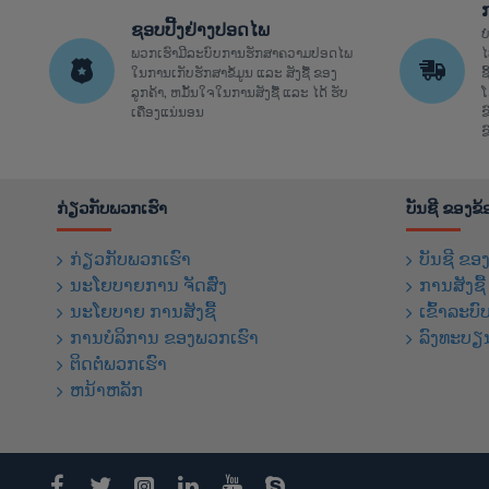
ຊອບປີ້ງຢ່າງປອດໄພ
ບ
ພວກເຮົາມີລະບົບການຮັກສາຄວາມປອດໄພ
ໄ
ໃນການເກັບຮັກສາຂໍ້ມູນ ແລະ ສັງຊື້ ຂອງ
ຊ
ລູກຄ້າ, ຫມັ້ນໃຈໃນການສັງຊື້ ແລະ ໄດ້ ຮັບ
ໂ
ເຄື່ອງແນ່ນອນ
ຂ
ຂ
ກ່ຽວກັບພວກເຮົາ
ບັນຊີ ຂອງຂ
ກ່ຽວກັບພວກເຮົາ
ບັນຊີ ຂອ
ນະໂຍບາຍການ ຈັດສົ່ງ
ການສັງຊື
ນະໂຍບາຍ ການສັງຊື້
ເຂົ້າລະບົ
ການບໍລິການ ຂອງພວກເຮົາ
ລົງທະບຽ
ຕິດຕໍ່ພວກເຮົາ
ຫນ້າຫລັກ