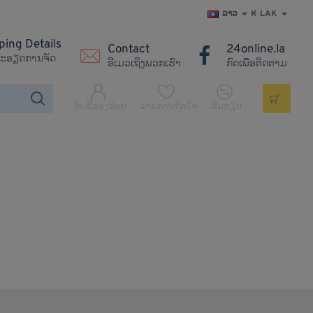
ລາວ
₭
LAK
ping Details
Contact
24online.la
ະອຽດການຈັດ
ອີເມວເຖິງພວກເຮົາ
ກົດເພື່ອຕິດຕາມ
ບັນຊີຂອງຂ້ອຍ
ລາຍການຖືກໃຈ
ສົມທຽບ