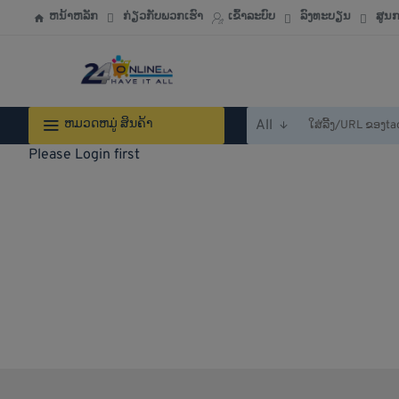
ຫນ້າຫລັກ
ກ່ຽວກັບພວກເຮົາ
ເຂົ້າລະບົບ
ລົງທະບຽນ
ສູນ
ຫມວດຫມູ່ ສິນຄ້າ
All
ໃສ່
ລີ້
Please Login first
ງ/URL
ຂອງtaobao,tmall,jd,1688.com
ຫລື
ຄຳສັບ
ເພື່ອ
ຄົ້ນຫາ...