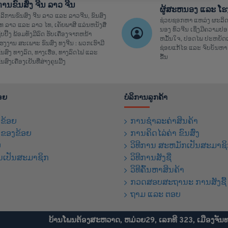
ການຂົນສົ່ງ ຈີນ ລາວ ຈີນ
ຜູ້ສະຫນອງ ແລະ ໂ
ໍລິການຂົນສົ່ງ ຈີນ ລາວ ແລະ ລາວຈີນ, ຂົນສົ່ງ
ຊ່ວຍຊອກຫາ ແຫລ່ງ ຜະລິດ
ທ ລາວ ແລະ ລາວ ໄທ, ເຄັຍພາສີ ແລ່ນຫນັງສື
ນອງ ທົ່ວຈີນ ເຊິ່ງມີຄວາມ
ິ້ບປີ້ງ ພ້ອມທັງມີລົດ ຮັບເຄື່ອງຈາກຫນ້າ
ຫມັ້ນໃຈ, ປອດໄພ ປະຫຍັດເ
ຮງງານ ສະເພາະ ຂົນສົ່ງ ທງຈີນ : ພວກເຮົາມີ
ຊ່ອຍແກ້ໄຂ ແລະ ຈົບບັນຫາ 
ົນສົ່ງ ທາງລົດ, ທາງເຮື່ອ, ທາງລົດໄຟ ແລະ
ຂື້ນ
ົນສົ່ງເຄື່ອງເຢັນທີ່ສ່າງຄຸນມີ້ງ
້ອຍ
ບໍລິການລູກຄ້າ
ງຂ້ອຍ
ການຊຳລະຄ່າສິນຄ້າ
້ ຂອງຂ້ອຍ
ການຄິດໄລ່ຄ່າ ຂົນສົ່ງ
ບ
ວິທີການ ສະຫມັກເປັນສະມາຊ
ນເປັນສະມາຊິກ
ວິທີການສັງຊື່
ວິທີຄົ້ນຫາສິນຄ້າ
ກວດສອບສະຖານະ ການສັງຊື້ 
ຖາມ ແລະ ຕອບ
ບ້ານໂພນຕ້ອງສະຫວາດ, ຫມ່ວຍ29, ເລກທີ 323, ເມືອງຈັນ