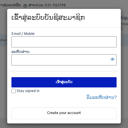
ກາງຊ່ວຍເຫລືອ
ສາຍດ່ວນ: 021-563198
ເຂົ້າສູ່ລະບົບບັນຊີສະມາຊິກ
Ship
020-29377799
ລາຍລ
ຕິດຕໍ່ເຮົາໄດ້ຕະຫລອດ
ສົ່ງ
Email / Mobile
ລະຫັດຜ່ານ:
ເຂົ້າສູ່ລະບົບ
Stay signed in
ລືມລະຫັດຜ່ານ?
Create your account