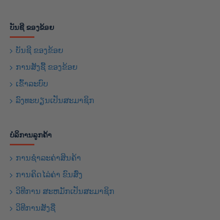
ບັນຊີ ຂອງຂ້ອຍ
ບັນຊີ ຂອງຂ້ອຍ
ການສັງຊື້ ຂອງຂ້ອຍ
ເຂົ້າລະບົບ
ລົງທະບຽນເປັນສະມາຊິກ
ບໍລິການລູກຄ້າ
ການຊຳລະຄ່າສິນຄ້າ
ການຄິດໄລ່ຄ່າ ຂົນສົ່ງ
ວິທີການ ສະຫມັກເປັນສະມາຊິກ
ວິທີການສັງຊື່