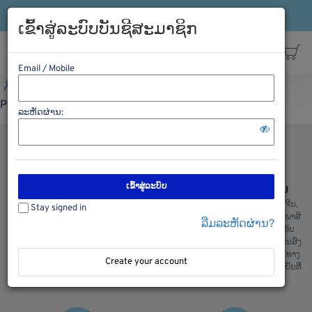
ເຂົ້າລະບົບ
ລົງທະບຽນ
ສາຍດ່ວນ: 021-563198
ເຂົ້າສູ່ລະບົບບັນຊີສະມາຊິກ
Email / Mobile
ເຂົ້າລະບົບ
ລົງທະບຽນ
ສາຍດ່ວນ: 021-563198
Please Login first
ລະຫັດຜ່ານ:
ເຂົ້າສູ່ລະບົບ
ຊອບປີ້ງຢ່າງປອດໄພ
ການຂົນສົ່ງ ຈີນ ລາວ ຈີນ
ພວກເຮົາມີລະບົບການຮັກສາຄວາມປອດ
ບໍລິການຂົນສົ່ງ ຈີນ ລາວ ແລະ ລາວຈີນ,
Stay signed in
ໄພໃນການເກັບຮັກສາຂໍ້ມູນ ແລະ ສັງຊື້
ຂົນສົ່ງ ໄທ ລາວ ແລະ ລາວ ໄທ, ເຄັຍພາສີ
ລືມລະຫັດຜ່ານ?
ຂອງລູກຄ້າ, ຫມັ້ນໃຈໃນການສັງຊື້ ແລະ
ແລ່ນຫນັງສື ຊິ້ບປີ້ງ ພ້ອມທັງມີລົດ ຮັບ
ໄດ້ ຮັບເຄື່ອງແນ່ນອນ
ເຄື່ອງຈາກຫນ້າໂຮງງານ ສະເພາະ ຂົນສົ່ງ
ທງຈີນ : ພວກເຮົາມີ ຂົນສົ່ງ ທາງລົດ, ທາງ
Create your account
ເຮື່ອ, ທາງລົດໄຟ ແລະ ຂົນສົ່ງເຄື່ອງເຢັນທີ່
ສ່າງຄຸນມີ້ງ