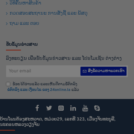
ວິທີຄົ້ນຫາສິນຄ້າ
ກວດສອບສະຖານະ ການສັງຊື້ ແລະ ພັສດຸ
ຖາມ ແລະ ຕອບ
ຮັບຂໍ້ມູນຂ່າວສານ
ລົງທະບຽນ ເພື່ອຮັບຂໍ້ມູນຂ່າວສານ ແລະ ໂປຮໂມເຊັນ ຕ່າງຕ່າງ
Your
ສົ່ງຂໍ້ຄວາມຫາພວກເຮົາ
email
ຂ້ອຍໄດ້ອ່ານແລ້ວ ແລະເຫັນດີຕາມຂໍ້ຕົກລົງ
ຂໍຕົກລົງ ແລະ ເງືອນໄຂ ຂອງ 24online.la
ແລ້ວ
ບ້ານໂພນຕ້ອງສະຫວາດ, ຫມ່ວຍ29, ເລກທີ 323, ເມືອງຈັນທະບູລີ,
ນະຄອນຫລວງວຽງຈັນ