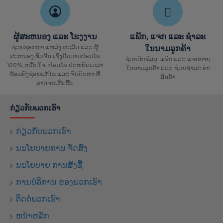
ຜູ້ສະຫນອງ ແລະ ໂຮງງານ
ແພັກ, ແຈກ ແລະ ຊຳລະ
ຊ່ວຍຊອກຫາ ແຫລ່ງ ຜະລິດ ແລະ ຜູ້
ໃນນາມລູກຄ້າ
ສະຫນອງ ທົ່ວຈີນ ເຊິ່ງມີຄວາມປອດໄພ
ຊ່ວຍຮັບພັສດຸ, ແພັກ ແລະ ແຈກຍາຍ
100%, ຫມັ້ນໃຈ, ປອດໄພ ປະຫຍັດເວລາ
ໃນນາມລູກຄ້າ ແລະ ຊ່ວຍຊຳລະ ຄ່າ
ພ້ອມທັງຊ່ອຍແກ້ໄຂ ແລະ ຈົບບັນຫາ ທີ່
ສິນຄ້າ
ອາດຈະເກີດຂື້ນ
ກ່ຽວກັບພວກເຮົາ
ກ່ຽວກັບພວກເຮົາ
ນະໂຍບາຍການ ຈັດສົ່ງ
ນະໂຍບາຍ ການສັງຊື້
ການບໍລິການ ຂອງພວກເຮົາ
ຕິດຕໍ່ພວກເຮົາ
ຫນ້າຫລັກ