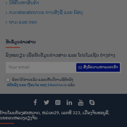
ວິທີຄົ້ນຫາສິນຄ້າ
ກວດສອບສະຖານະ ການສັງຊື້ ແລະ ພັສດຸ
ຖາມ ແລະ ຕອບ
ຮັບຂໍ້ມູນຂ່າວສານ
ລົງທະບຽນ ເພື່ອຮັບຂໍ້ມູນຂ່າວສານ ແລະ ໂປຮໂມເຊັນ ຕ່າງຕ່າງ
Your
ສົ່ງຂໍ້ຄວາມຫາພວກເຮົາ
email
ຂ້ອຍໄດ້ອ່ານແລ້ວ ແລະເຫັນດີຕາມຂໍ້ຕົກລົງ
ຂໍຕົກລົງ ແລະ ເງືອນໄຂ ຂອງ 24online.la
ແລ້ວ
ບ້ານໂພນຕ້ອງສະຫວາດ, ຫມ່ວຍ29, ເລກທີ 323, ເມືອງຈັນທະບູລີ,
ນະຄອນຫລວງວຽງຈັນ