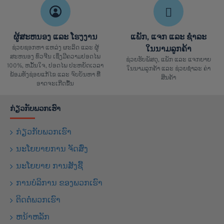
ຜູ້ສະຫນອງ ແລະ ໂຮງງານ
ແພັກ, ແຈກ ແລະ ຊຳລະ
ຊ່ວຍຊອກຫາ ແຫລ່ງ ຜະລິດ ແລະ ຜູ້
ໃນນາມລູກຄ້າ
ສະຫນອງ ທົ່ວຈີນ ເຊິ່ງມີຄວາມປອດໄພ
ຊ່ວຍຮັບພັສດຸ, ແພັກ ແລະ ແຈກຍາຍ
100%, ຫມັ້ນໃຈ, ປອດໄພ ປະຫຍັດເວລາ
ໃນນາມລູກຄ້າ ແລະ ຊ່ວຍຊຳລະ ຄ່າ
ພ້ອມທັງຊ່ອຍແກ້ໄຂ ແລະ ຈົບບັນຫາ ທີ່
ສິນຄ້າ
ອາດຈະເກີດຂື້ນ
ກ່ຽວກັບພວກເຮົາ
ກ່ຽວກັບພວກເຮົາ
ນະໂຍບາຍການ ຈັດສົ່ງ
ນະໂຍບາຍ ການສັງຊື້
ການບໍລິການ ຂອງພວກເຮົາ
ຕິດຕໍ່ພວກເຮົາ
ຫນ້າຫລັກ