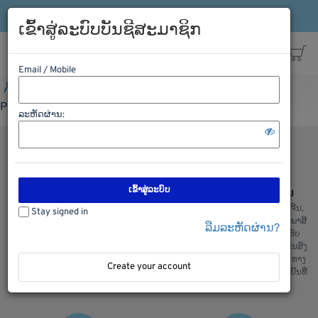
ເຂົ້າລະບົບ
ລົງທະບຽນ
ສາຍດ່ວນ: 021-563198
ເຂົ້າສູ່ລະບົບບັນຊີສະມາຊິກ
Email / Mobile
ເຂົ້າລະບົບ
ລົງທະບຽນ
ສາຍດ່ວນ: 021-563198
Please Login first
ລະຫັດຜ່ານ:
ເຂົ້າສູ່ລະບົບ
ຊອບປີ້ງຢ່າງປອດໄພ
ການຂົນສົ່ງ ຈີນ ລາວ ຈີນ
ພວກເຮົາມີລະບົບການຮັກສາຄວາມປອດ
ບໍລິການຂົນສົ່ງ ຈີນ ລາວ ແລະ ລາວຈີນ,
Stay signed in
ໄພໃນການເກັບຮັກສາຂໍ້ມູນ ແລະ ສັງຊື້
ຂົນສົ່ງ ໄທ ລາວ ແລະ ລາວ ໄທ, ເຄັຍພາສີ
ລືມລະຫັດຜ່ານ?
ຂອງລູກຄ້າ, ຫມັ້ນໃຈໃນການສັງຊື້ ແລະ
ແລ່ນຫນັງສື ຊິ້ບປີ້ງ ພ້ອມທັງມີລົດ ຮັບ
ໄດ້ ຮັບເຄື່ອງແນ່ນອນ
ເຄື່ອງຈາກຫນ້າໂຮງງານ ສະເພາະ ຂົນສົ່ງ
ທງຈີນ : ພວກເຮົາມີ ຂົນສົ່ງ ທາງລົດ, ທາງ
Create your account
ເຮື່ອ, ທາງລົດໄຟ ແລະ ຂົນສົ່ງເຄື່ອງເຢັນທີ່
ສ່າງຄຸນມີ້ງ