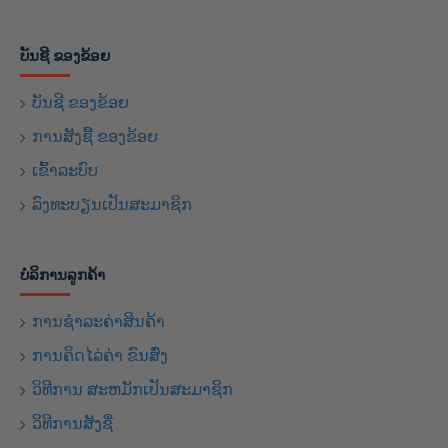
ບັນຊີ ຂອງຂ້ອຍ
ບັນຊີ ຂອງຂ້ອຍ
ການສັງຊື້ ຂອງຂ້ອຍ
ເຂົ້າລະບົບ
ລົງທະບຽນເປັນສະມາຊິກ
ບໍລິການລູກຄ້າ
ການຊຳລະຄ່າສິນຄ້າ
ການຄິດໄລ່ຄ່າ ຂົນສົ່ງ
ວິທີການ ສະຫມັກເປັນສະມາຊິກ
ວິທີການສັງຊື່