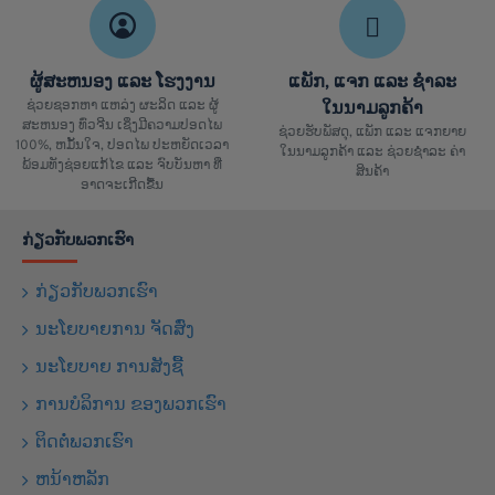
ຜູ້ສະຫນອງ ແລະ ໂຮງງານ
ແພັກ, ແຈກ ແລະ ຊຳລະ
ຊ່ວຍຊອກຫາ ແຫລ່ງ ຜະລິດ ແລະ ຜູ້
ໃນນາມລູກຄ້າ
ສະຫນອງ ທົ່ວຈີນ ເຊິ່ງມີຄວາມປອດໄພ
ຊ່ວຍຮັບພັສດຸ, ແພັກ ແລະ ແຈກຍາຍ
100%, ຫມັ້ນໃຈ, ປອດໄພ ປະຫຍັດເວລາ
ໃນນາມລູກຄ້າ ແລະ ຊ່ວຍຊຳລະ ຄ່າ
ພ້ອມທັງຊ່ອຍແກ້ໄຂ ແລະ ຈົບບັນຫາ ທີ່
ສິນຄ້າ
ອາດຈະເກີດຂື້ນ
ກ່ຽວກັບພວກເຮົາ
ກ່ຽວກັບພວກເຮົາ
ນະໂຍບາຍການ ຈັດສົ່ງ
ນະໂຍບາຍ ການສັງຊື້
ການບໍລິການ ຂອງພວກເຮົາ
ຕິດຕໍ່ພວກເຮົາ
ຫນ້າຫລັກ