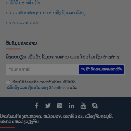
ວິທີຄົ້ນຫາສິນຄ້າ
ກວດສອບສະຖານະ ການສັງຊື້ ແລະ ພັສດຸ
ຖາມ ແລະ ຕອບ
ຮັບຂໍ້ມູນຂ່າວສານ
ລົງທະບຽນ ເພື່ອຮັບຂໍ້ມູນຂ່າວສານ ແລະ ໂປຮໂມເຊັນ ຕ່າງຕ່າງ
Your
ສົ່ງຂໍ້ຄວາມຫາພວກເຮົາ
email
ຂ້ອຍໄດ້ອ່ານແລ້ວ ແລະເຫັນດີຕາມຂໍ້ຕົກລົງ
ຂໍຕົກລົງ ແລະ ເງືອນໄຂ ຂອງ 24online.la
ແລ້ວ
ບ້ານໂພນຕ້ອງສະຫວາດ, ຫມ່ວຍ29, ເລກທີ 323, ເມືອງຈັນທະບູລີ,
ນະຄອນຫລວງວຽງຈັນ