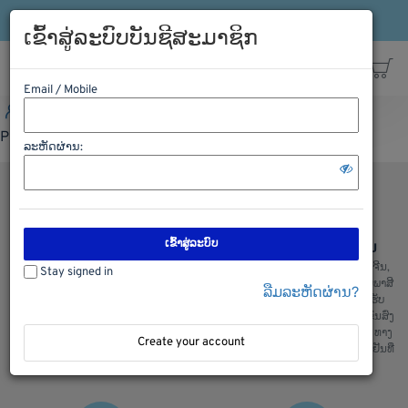
ເຂົ້າລະບົບ
ລົງທະບຽນ
ສາຍດ່ວນ: 021-563198
ເຂົ້າສູ່ລະບົບບັນຊີສະມາຊິກ
Email / Mobile
ເຂົ້າລະບົບ
ລົງທະບຽນ
ສາຍດ່ວນ: 021-563198
Please Login first
ລະຫັດຜ່ານ:
ເຂົ້າສູ່ລະບົບ
ຊອບປີ້ງຢ່າງປອດໄພ
ການຂົນສົ່ງ ຈີນ ລາວ ຈີນ
ພວກເຮົາມີລະບົບການຮັກສາຄວາມປອດ
ບໍລິການຂົນສົ່ງ ຈີນ ລາວ ແລະ ລາວຈີນ,
Stay signed in
ໄພໃນການເກັບຮັກສາຂໍ້ມູນ ແລະ ສັງຊື້
ຂົນສົ່ງ ໄທ ລາວ ແລະ ລາວ ໄທ, ເຄັຍພາສີ
ລືມລະຫັດຜ່ານ?
ຂອງລູກຄ້າ, ຫມັ້ນໃຈໃນການສັງຊື້ ແລະ
ແລ່ນຫນັງສື ຊິ້ບປີ້ງ ພ້ອມທັງມີລົດ ຮັບ
ໄດ້ ຮັບເຄື່ອງແນ່ນອນ
ເຄື່ອງຈາກຫນ້າໂຮງງານ ສະເພາະ ຂົນສົ່ງ
ທງຈີນ : ພວກເຮົາມີ ຂົນສົ່ງ ທາງລົດ, ທາງ
Create your account
ເຮື່ອ, ທາງລົດໄຟ ແລະ ຂົນສົ່ງເຄື່ອງເຢັນທີ່
ສ່າງຄຸນມີ້ງ