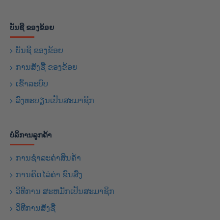
ບັນຊີ ຂອງຂ້ອຍ
ບັນຊີ ຂອງຂ້ອຍ
ການສັງຊື້ ຂອງຂ້ອຍ
ເຂົ້າລະບົບ
ລົງທະບຽນເປັນສະມາຊິກ
ບໍລິການລູກຄ້າ
ການຊຳລະຄ່າສິນຄ້າ
ການຄິດໄລ່ຄ່າ ຂົນສົ່ງ
ວິທີການ ສະຫມັກເປັນສະມາຊິກ
ວິທີການສັງຊື່